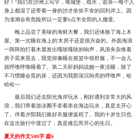
好！“我们在沙洲上写字，堆城堡，戏水，追浪~~每个人
身上都湿了还带着一身的沙才依依不舍的回到岸上。因
为涨潮会有危险所以一定要6点半全部的人撤退。
晚上品尝了美味的海鲜大餐，我们还体验了海上木
屋。第一次睡在海上的'木房子还是很兴奋的。外面海浪
一阵阵拍打着木屋发出嘎吱嘎吱的响声，风浪夹杂推着
房子晃来晃去，我觉得像睡在摇篮中很舒服，不一会儿
就呼噜呼噜睡着了。第二天听妈妈说她一夜没睡，除了
不习惯睡会晃的床，还因为我那深沉响亮的呼噜声，哈
哈哈~~
最后我们还去阳光海岸玩水，刚好遇到非常大的风
浪，我们带着游泳圈手牵着牵在海边玩水，真是太开心
了。伴着夕阳我们换好衣服便返程了。我的十岁生日也
在这次旅行中渡过了，真是难忘而开心的生日。
夏天的作文500字 篇6