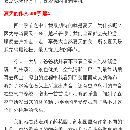
喜欢你变化万千，喜欢你的蓬勃生机
夏天的作文500字 篇4
四个季节之中，我最期待的就是夏天，为什么呢？
因为每当夏天一来，趁着暑假，我们全家都会去旅游，
顺便去户外走一走，享受大自然夏天的美，所以夏天是
我觉得最轻松、最无忧无虑的季节。
今天一大早，爸爸就开着车带着全家人到林溪游
玩，到林溪时，景色优美、空气清新，巴士到最终站后
再去爬山，爬山的过程中我看到了美丽而动人的瀑布；
听到了水落在石头上所发出声音，还有虫鸣鸟叫的声音
在空气中缭绕，谱出一首首悦耳动听的乐曲；闻到了森
林中所发出来的芬多精，种种的享受使我有了离不开这
个世外桃源的念头。
我们沿着路走到了药花园，药花园里有许多不同的`
花朵，有娇柔美？的郁金香，有好几百朵花所聚集成球