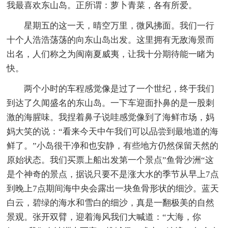
我最喜欢东山岛。正所谓：萝卜青菜，各有所爱。
星期五的这一天，晴空万里，微风拂面。我们一行
十个人浩浩荡荡的向东山岛出发。这里拥有无敌海景而
出名，人们称之为闽南夏威夷，让我十分期待能一睹为
快。
两个小时的车程感觉像是过了一个世纪，终于我们
到达了久闻盛名的东山岛。一下车迎面扑鼻的是一股刺
激的海腥味。我捏着鼻子说哇感觉像到了海鲜市场，妈
妈大笑的说：“看来今天中午我们可以品尝到最地道的海
鲜了。”小岛很干净和也安静，有些地方仍然保留天然的
原始状态。我们买票上船出发第一个景点”鱼骨沙洲“这
是个神奇的景点，据说只要不是涨大水的季节从早上7点
到晚上7点期间海中央会露出一块鱼骨形状的细沙。蓝天
白云，碧绿的海水和雪白的细沙，真是一翻极美的自然
景观。张开双臂，迎着海风我们大喊道：“大海，你