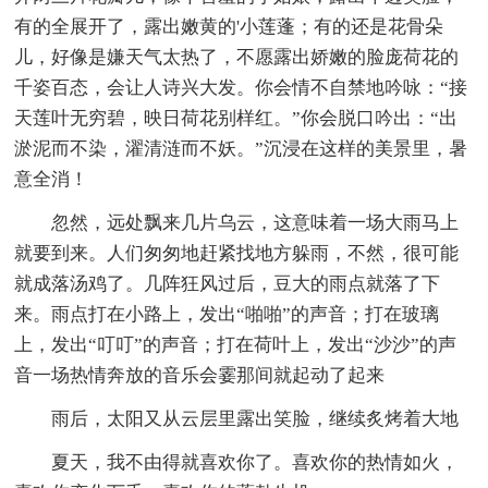
有的全展开了，露出嫩黄的'小莲蓬；有的还是花骨朵
儿，好像是嫌天气太热了，不愿露出娇嫩的脸庞荷花的
千姿百态，会让人诗兴大发。你会情不自禁地吟咏：“接
天莲叶无穷碧，映日荷花别样红。”你会脱口吟出：“出
淤泥而不染，濯清涟而不妖。”沉浸在这样的美景里，暑
意全消！
忽然，远处飘来几片乌云，这意味着一场大雨马上
就要到来。人们匆匆地赶紧找地方躲雨，不然，很可能
就成落汤鸡了。几阵狂风过后，豆大的雨点就落了下
来。雨点打在小路上，发出“啪啪”的声音；打在玻璃
上，发出“叮叮”的声音；打在荷叶上，发出“沙沙”的声
音一场热情奔放的音乐会霎那间就起动了起来
雨后，太阳又从云层里露出笑脸，继续炙烤着大地
夏天，我不由得就喜欢你了。喜欢你的热情如火，