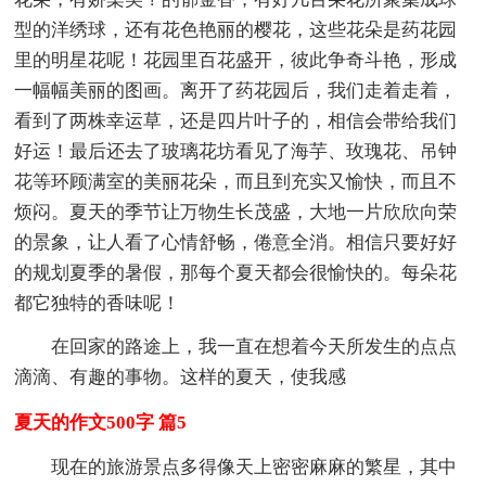
型的洋绣球，还有花色艳丽的樱花，这些花朵是药花园
里的明星花呢！花园里百花盛开，彼此争奇斗艳，形成
一幅幅美丽的图画。离开了药花园后，我们走着走着，
看到了两株幸运草，还是四片叶子的，相信会带给我们
好运！最后还去了玻璃花坊看见了海芋、玫瑰花、吊钟
花等环顾满室的美丽花朵，而且到充实又愉快，而且不
烦闷。夏天的季节让万物生长茂盛，大地一片欣欣向荣
的景象，让人看了心情舒畅，倦意全消。相信只要好好
的规划夏季的暑假，那每个夏天都会很愉快的。每朵花
都它独特的香味呢！
在回家的路途上，我一直在想着今天所发生的点点
滴滴、有趣的事物。这样的夏天，使我感
夏天的作文500字 篇5
现在的旅游景点多得像天上密密麻麻的繁星，其中