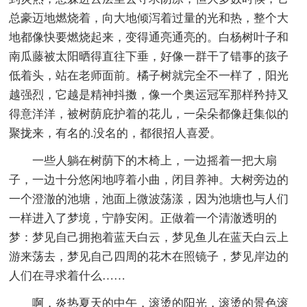
总豪迈地燃烧着，向大地倾泻着过量的光和热，整个大
地都像快要燃烧起来，变得通亮通亮的。白杨树叶子和
南瓜藤被太阳晒得直往下垂，好像一群干了错事的孩子
低着头，站在老师面前。橘子树就完全不一样了，阳光
越强烈，它越是精神抖擞，像一个奥运冠军那样矜持又
得意洋洋，被树荫庇护着的花儿，一朵朵都像赶集似的
聚拢来，有名的.没名的，都很招人喜爱。
一些人躺在树荫下的木椅上，一边摇着一把大扇
子，一边十分悠闲地哼着小曲，闭目养神。大树旁边的
一个澄澈的池塘，池面上微波荡漾，因为池塘也与人们
一样进入了梦境，宁静安闲。正做着一个清澈透明的
梦：梦见自己拥抱着蓝天白云，梦见鱼儿在蓝天白云上
游来荡去，梦见自己四周的花木在照镜子，梦见岸边的
人们在寻求着什么……
啊，炎热夏天的中午，滚烫的阳光，滚烫的景色滚