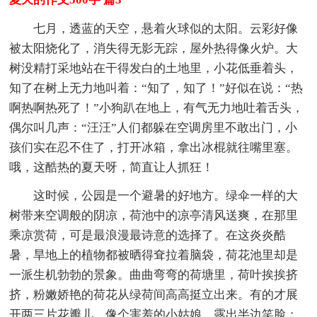
七月，透蓝的天空，悬着火球似的太阳。云彩好像
被太阳烧化了，消失得无影无踪，屋外热得像火炉。大
树没精打采地站在干得发白的土地里，小花低垂着头，
知了在树上无力地叫着：“知了，知了！”好似在说：“热
啊热啊热死了！”小狗趴在地上，有气无力地吐着舌头，
偶尔叫几声：“汪汪”人们都躲在空调房里不敢出门，小
孩们实在忍不住了，打开冰箱，拿出冰棍就往嘴里塞。
哦，这酷热的夏天呀，简直让人抓狂！
这时候，公园是一个避暑的好地方。绿伞一样的大
树带来空调般的阴凉，荷池中的凉亭清风送爽，在那里
乘凉赏荷，可是最浪漫最诗意的选择了。在这炎炎酷
暑，旱地上的植物都被晒得耷拉着脑袋，荷花池里却是
一派生机勃勃的景象。曲曲弯弯的荷塘里，荷叶挨挨挤
挤，粉嫩娇艳的荷花从绿荷间高高挺立出来。有的才展
开两三片花瓣儿，像个害羞的小姑娘，露出半边笑脸；