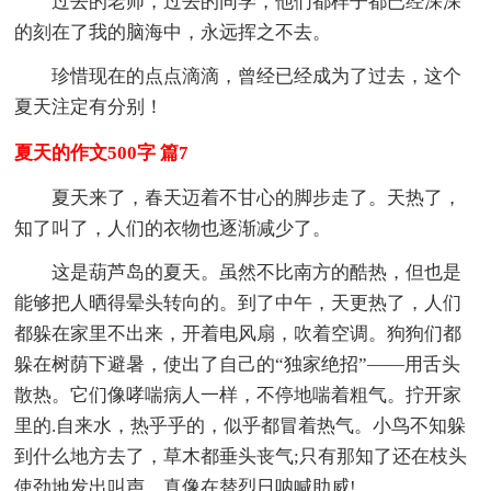
过去的老师，过去的同学，他们都样子都已经深深
的刻在了我的脑海中，永远挥之不去。
珍惜现在的点点滴滴，曾经已经成为了过去，这个
夏天注定有分别！
夏天的作文500字 篇7
夏天来了，春天迈着不甘心的脚步走了。天热了，
知了叫了，人们的衣物也逐渐减少了。
这是葫芦岛的夏天。虽然不比南方的酷热，但也是
能够把人晒得晕头转向的。到了中午，天更热了，人们
都躲在家里不出来，开着电风扇，吹着空调。狗狗们都
躲在树荫下避暑，使出了自己的“独家绝招”——用舌头
散热。它们像哮喘病人一样，不停地喘着粗气。拧开家
里的.自来水，热乎乎的，似乎都冒着热气。小鸟不知躲
到什么地方去了，草木都垂头丧气;只有那知了还在枝头
使劲地发出叫声，真像在替烈日呐喊助威!