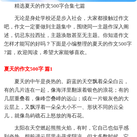
精选夏天的作文500字合集七篇
无论是身处学校还是步入社会，大家都接触过作文
吧，作文一定要做到主题集中，围绕同一主题作深入阐
述，切忌东拉西扯，主题涣散甚至无主题。你知道作文
怎样才能写的好吗？下面是小编整理的夏天的作文500字
7篇，欢迎阅读，希望大家能够喜欢。
夏天的作文500字 篇1
夏天的中午是炎热的。蔚蓝的天空飘着朵朵白云，
有的几片连在一起，像海洋里翻滚着银色的浪花；有的
几层重叠着，像峰峦叠嶂的远山；或在一片银灰色的大
云层上，又飘浮着一朵朵大小不一、形状不同的云朵
儿，就像岛屿礁石上怒放的海石花。
太阳在天空燃起熊熊火焰，有时，它自己也似乎感
到炎热，想躲进云层里去寻求阴凉，但大多数时候，它