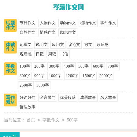
话题
节日作文
人物作文
动物作文
植物作文
事件作文
作文
自然作文
情感作文
励志作文
体裁
记叙文
说明文
应用文
议论文
散文
读后感
作文
观后感
日记
周记
书信
字数
100字
200字
300字
400字
500字
600字
700字
作文
800字
900字
1000字
1200字
1500字
2000字
2500字
3000字
写作
好词好句
名言警句
优美段落
成语故事
名人故事
素材
哲理故事
>
>
当前位置：
首页
字数作文
500字