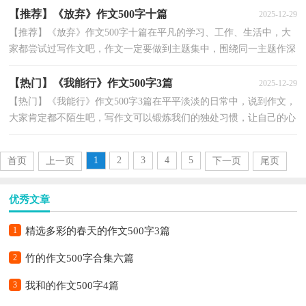
【推荐】《放弃》作文500字十篇
2025-12-29
【推荐】《放弃》作文500字十篇在平凡的学习、工作、生活中，大
家都尝试过写作文吧，作文一定要做到主题集中，围绕同一主题作深
入阐述，切忌东拉西扯，主题涣散甚至无主题。怎么写作...
【热门】《我能行》作文500字3篇
2025-12-29
【热门】《我能行》作文500字3篇在平平淡淡的日常中，说到作文，
大家肯定都不陌生吧，写作文可以锻炼我们的独处习惯，让自己的心
静下来，思考自己未来的方向。相信许多人会觉得作文很...
1
2
3
4
5
首页
上一页
下一页
尾页
优秀文章
1
精选多彩的春天的作文500字3篇
2
竹的作文500字合集六篇
3
我和的作文500字4篇