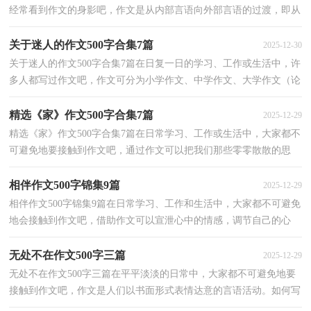
经常看到作文的身影吧，作文是从内部言语向外部言语的过渡，即从
经过压缩的简要的、自己能明白的语言，向开展的、具...
关于迷人的作文500字合集7篇
2025-12-30
关于迷人的作文500字合集7篇在日复一日的学习、工作或生活中，许
多人都写过作文吧，作文可分为小学作文、中学作文、大学作文（论
文）。相信很多朋友都对写作文感到非常苦恼吧，以下是...
精选《家》作文500字合集7篇
2025-12-29
精选《家》作文500字合集7篇在日常学习、工作或生活中，大家都不
可避免地要接触到作文吧，通过作文可以把我们那些零零散散的思
想，聚集在一块。你知道作文怎样才能写的好吗？下面是...
相伴作文500字锦集9篇
2025-12-29
相伴作文500字锦集9篇在日常学习、工作和生活中，大家都不可避免
地会接触到作文吧，借助作文可以宣泄心中的情感，调节自己的心
情。写起作文来就毫无头绪？下面是小编帮大家整理的相...
无处不在作文500字三篇
2025-12-29
无处不在作文500字三篇在平平淡淡的日常中，大家都不可避免地要
接触到作文吧，作文是人们以书面形式表情达意的言语活动。如何写
一篇有思想、有文采的作文呢？下面是小编收集整理...