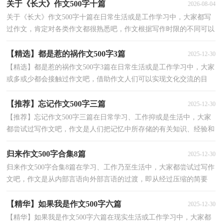
关于《长大》作文500字十篇
2026-08-04
关于《长大》作文500字十篇在日常生活或是工作学习中，大家都写
过作文，肯定对各类作文都很熟悉吧，作文根据写作时限的不同可以
分为限时作文和非限时作文。你知道作文怎样才能写...
【精选】都是惹的祸作文500字3篇
2025-12-30
【精选】都是惹的祸作文500字3篇在日常生活或是工作学习中，大家
或多或少都会接触过作文吧，借助作文人们可以实现文化交流的目
的。那么问题来了，到底应如何写一篇优秀的作文呢？下...
【推荐】忘记作文500字三篇
2025-12-30
【推荐】忘记作文500字三篇在日常学习、工作抑或是生活中，大家
都尝试过写作文吧，作文是人们把记忆中所存储的有关知识、经验和
思想用书面形式表达出来的记叙方式。怎么写作文...
归来作文500字合集8篇
2025-12-30
归来作文500字合集8篇在学习、工作乃至生活中，大家都尝试过写作
文吧，作文是从内部言语向外部言语的过渡，即从经过压缩的简要
的、自己能明白的语言，向开展的、具有规范语法结构的...
【精华】如果我是作文500字六篇
2025-12-30
【精华】如果我是作文500字六篇在现实生活或工作学习中，大家都