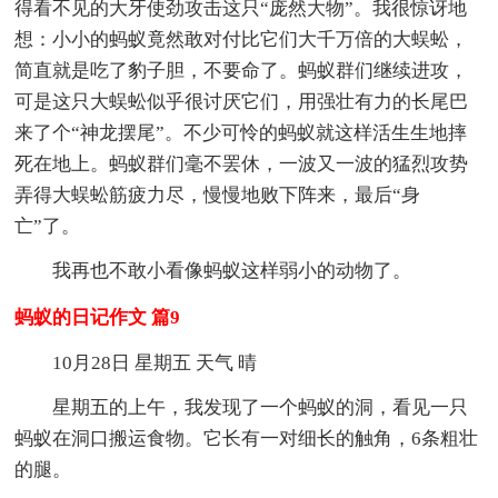
得看不见的大牙使劲攻击这只“庞然大物”。我很惊讶地
想：小小的蚂蚁竟然敢对付比它们大千万倍的大蜈蚣，
简直就是吃了豹子胆，不要命了。蚂蚁群们继续进攻，
可是这只大蜈蚣似乎很讨厌它们，用强壮有力的长尾巴
来了个“神龙摆尾”。不少可怜的蚂蚁就这样活生生地摔
死在地上。蚂蚁群们毫不罢休，一波又一波的猛烈攻势
弄得大蜈蚣筋疲力尽，慢慢地败下阵来，最后“身
亡”了。
我再也不敢小看像蚂蚁这样弱小的动物了。
蚂蚁的日记作文 篇9
10月28日 星期五 天气 晴
星期五的上午，我发现了一个蚂蚁的洞，看见一只
蚂蚁在洞口搬运食物。它长有一对细长的触角，6条粗壮
的腿。