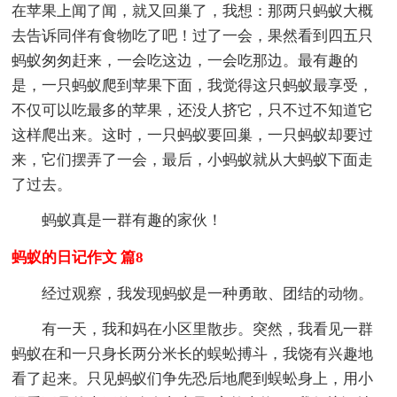
在苹果上闻了闻，就又回巢了，我想：那两只蚂蚁大概
去告诉同伴有食物吃了吧！过了一会，果然看到四五只
蚂蚁匆匆赶来，一会吃这边，一会吃那边。最有趣的
是，一只蚂蚁爬到苹果下面，我觉得这只蚂蚁最享受，
不仅可以吃最多的苹果，还没人挤它，只不过不知道它
这样爬出来。这时，一只蚂蚁要回巢，一只蚂蚁却要过
来，它们摆弄了一会，最后，小蚂蚁就从大蚂蚁下面走
了过去。
蚂蚁真是一群有趣的家伙！
蚂蚁的日记作文 篇8
经过观察，我发现蚂蚁是一种勇敢、团结的动物。
有一天，我和妈在小区里散步。突然，我看见一群
蚂蚁在和一只身长两分米长的蜈蚣搏斗，我饶有兴趣地
看了起来。只见蚂蚁们争先恐后地爬到蜈蚣身上，用小