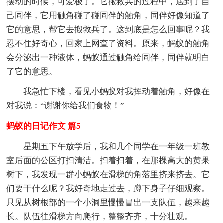
摆动的时候，可爱极了。它搬救兵的过程中，遇到了自
己同伴，它用触角碰了碰同伴的触角，同伴好像知道了
它的意思，帮它去搬救兵了。这到底是怎么回事呢？我
忍不住好奇心，回家上网查了资料。原来，蚂蚁的触角
会分泌出一种液体，蚂蚁通过触角给同伴，同伴就明白
了它的意思。
我急忙下楼，看见小蚂蚁对我挥动着触角，好像在
对我说：“谢谢你给我们食物！”
蚂蚁的日记作文 篇5
星期五下午放学后，我和几个同学在一年级一班教
室后面的公区打扫清洁。扫着扫着，在那棵高大的黄果
树下，我发现一群小蚂蚁在滑梯的角落里挤来挤去。它
们要干什么呢？我好奇地走过去，蹲下身子仔细观察。
只见从树根部的一个小洞里慢慢冒出一支队伍，越来越
长。队伍往滑梯方向爬行，整整齐齐，十分壮观。