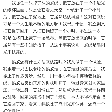
我捉住一只掉了队的蚂蚁，把它放在了一个不透光
的纸杯里面，只是让它看见天空。“拘留”了一个小时
后，把它放在了泥地上。它居然还认得路！这对它来说
可是一个人生地不熟的地方呀！我想。于是，我立刻又
把它捉了回来，又把它拘留了一个小时。不过这一次，
我是在杯口上蒙了一层黑布。等把它放出来的时候，它
居然有一些不知所措了。从这个事实说明，蚂蚁是靠阳
光来认路的。
蚂蚁还有什么方法来认路呢？我又做了一个试验。
我跟着一只去找食物的蚂蚁走，在它走过的路后面，我
撒上了许多黄沙。然后，用一根小树枝不停地骚扰蚂
蚁。蚂蚁被突如其来的树枝吓坏了，转过身来就向家里
逃。一转过身，它就愣住了，然后就像无头苍蝇一样四
处乱爬，回家的路找不到了！最后，本人不得不亲自把
它送回了家。看来，蚂蚁除了靠阳光来认路，还靠一个
好记性呀！