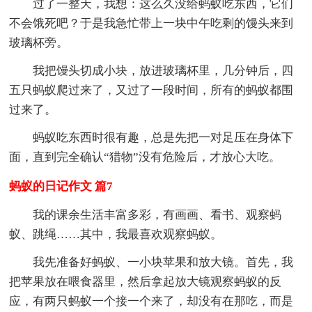
过了一整天，我想：这么久没给蚂蚁吃东西，它们
不会饿死吧？于是我急忙带上一块中午吃剩的馒头来到
玻璃杯旁。
我把馒头切成小块，放进玻璃杯里，几分钟后，四
五只蚂蚁爬过来了，又过了一段时间，所有的蚂蚁都围
过来了。
蚂蚁吃东西时很有趣，总是先把一对足压在身体下
面，直到完全确认“猎物”没有危险后，才放心大吃。
蚂蚁的日记作文 篇7
我的课余生活丰富多彩，有画画、看书、观察蚂
蚁、跳绳……其中，我最喜欢观察蚂蚁。
我先准备好蚂蚁、一小块苹果和放大镜。首先，我
把苹果放在喂食器里，然后拿起放大镜观察蚂蚁的反
应，有两只蚂蚁一个接一个来了，却没有在那吃，而是