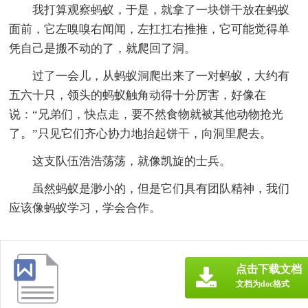
我打算观察蚂蚁，于是，就拿了一块饼干放在蚂蚁
面前，它左嗅嗅右闻闻，左扛扛右推推，它可能觉得单
凭自己是搬不动的了，就爬回了洞。
过了一会儿，从蚂蚁洞爬出来了一对蚂蚁，大约有
五六十只，领头的蚂蚁触角动得十分厉害，好像在
说：“兄弟们，快点走，要不然食物就被其他动物抢光
了。”只见它们齐心协力地抬起饼干，向洞里爬去。
这支队伍浩浩荡荡，就像凯旋的士兵。
虽然蚂蚁是渺小的，但是它们具有团队精神，我们
应该像蚂蚁学习，学会合作。
点击下载文档
文档为doc格式