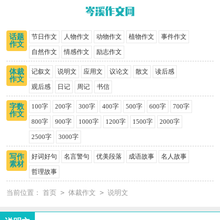
话题
节日作文
人物作文
动物作文
植物作文
事件作文
作文
自然作文
情感作文
励志作文
体裁
记叙文
说明文
应用文
议论文
散文
读后感
作文
观后感
日记
周记
书信
字数
100字
200字
300字
400字
500字
600字
700字
作文
800字
900字
1000字
1200字
1500字
2000字
2500字
3000字
写作
好词好句
名言警句
优美段落
成语故事
名人故事
素材
哲理故事
>
>
当前位置：
首页
体裁作文
说明文