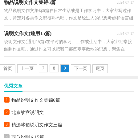
物品说明文作文集锦6篇
2024-07-17
物品说明文作文集锦6篇在日常生活或是工作学习中，大家都写过作
文，肯定对各类作文都很熟悉吧，作文是经过人的思想考虑和语言组
织，通过文字来表达一个主题意义的记叙方法。相信许...
说明文作文(通用15篇)
2024-07-17
说明文作文(通用15篇)在平时的学习、工作或生活中，大家都经常接
触到作文吧，通过作文可以把我们那些零零散散的思想，聚集在一
块。写起作文来就毫无头绪？以下是小编为大家收集的说...
7
8
9
首页
上一页
下一页
尾页
优秀文章
1
物品说明文作文集锦6篇
2
北京故宫说明文
3
精选冰箱说明文作文三篇
4
西瓜说明文15篇