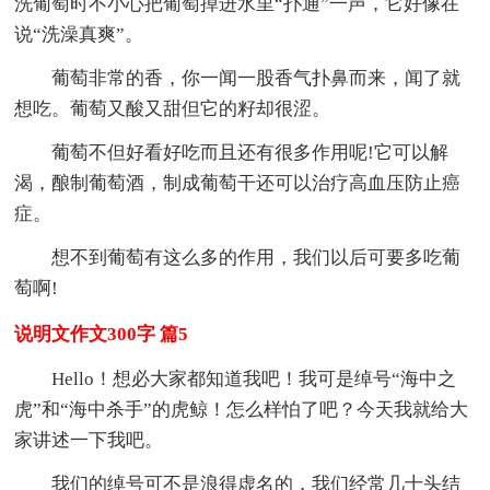
洗葡萄时不小心把葡萄掉进水里“扑通”一声，它好像在
说“洗澡真爽”。
葡萄非常的香，你一闻一股香气扑鼻而来，闻了就
想吃。葡萄又酸又甜但它的籽却很涩。
葡萄不但好看好吃而且还有很多作用呢!它可以解
渴，酿制葡萄酒，制成葡萄干还可以治疗高血压防止癌
症。
想不到葡萄有这么多的作用，我们以后可要多吃葡
萄啊!
说明文作文300字 篇5
Hello！想必大家都知道我吧！我可是绰号“海中之
虎”和“海中杀手”的虎鲸！怎么样怕了吧？今天我就给大
家讲述一下我吧。
我们的绰号可不是浪得虚名的，我们经常几十头结