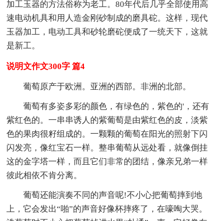
加工玉器的方法俗称为老工。80年代后几乎全部使用高
速电动机具和用人造金刚砂制成的磨具砣。这样，现代
玉器加工，电动工具和砂轮磨砣便成了一统天下，这就
是新工。
说明文作文300字 篇4
葡萄原产于欧洲。亚洲的西部。非洲的北部。
葡萄有多姿多彩的颜色，有绿色的，紫色的'，还有
紫红色的。一串串诱人的紫葡萄是由紫红色的皮，淡紫
色的果肉很籽组成的。一颗颗的葡萄在阳光的照射下闪
闪发亮，像红宝石一样。整串葡萄从远处看，就像倒挂
这的金字塔一样，而且它们非常的团结，像亲兄弟一样
彼此相依不肯分离。
葡萄还能演奏不同的声音呢!不小心把葡萄摔到地
上，它会发出“啪”的声音好像杯摔疼了，在嚎啕大哭。