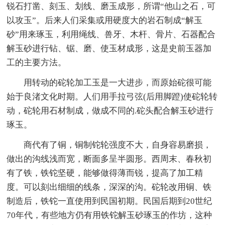
锐石打凿、刻玉、划线、磨玉成形，所谓“他山之石，可
以攻玉”。后来人们采集或用硬度大的岩石制成“解玉
砂”用来琢玉，利用绳线、兽牙、木杆、骨片、石器配合
解玉砂进行钻、锯、磨、使玉材成形，这是史前玉器加
工的主要方法。
用转动的砣轮加工玉是一大进步，而原始砣很可能
始于良渚文化时期。人们用手拉弓弦(后用脚蹬)使砣轮转
动，砣轮用石材制成，做成不同的.砣头配合解玉砂进行
琢玉。
商代有了铜，铜制铊轮强度不大，自身容易磨损，
做出的沟线浅而宽，断面多呈半圆形。西周末、春秋初
有了铁，铁铊坚硬，能够做得薄而锐，提高了加工精
度。可以刻出细细的线条，深深的沟。砣轮改用铜、铁
制造后，铁铊一直使用到民国初期。民国后期到20世纪
70年代，有些地方仍有用铁铊解玉砂琢玉的作坊，这种