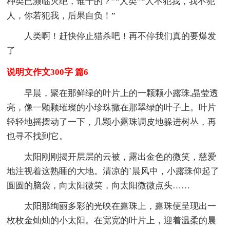
种类已濒临灭绝，谁干的？”“人类”“人不犯我，我不犯
人，你若犯我，后果自负！”
人类啊！赶快停止猎杀吧！再不停我们真的要爆发
了
说明文作文300字 篇6
早晨，聚在那鲜绿的叶片上的一颗颗小露珠,晶莹透
亮，像一颗颗璀璨的小珍珠撒在那翠绿的叶子上。叶片
轻轻地摇摆动了一下，几颗小露珠调皮地躲进树丛，再
也寻不找到它。
太阳刚刚揭开层层的云被，露出金色的微笑，慈爱
地注视着这熟睡的大地。清凉的`晨风中，小露珠仰起了
圆圆的脑袋，向太阳微笑，向太阳微微点头……
太阳那绚丽多彩的光映在露珠上，露珠便呈现出一
枚枚金灿灿的小太阳。在宽宽的叶片上，迎着温柔的晨