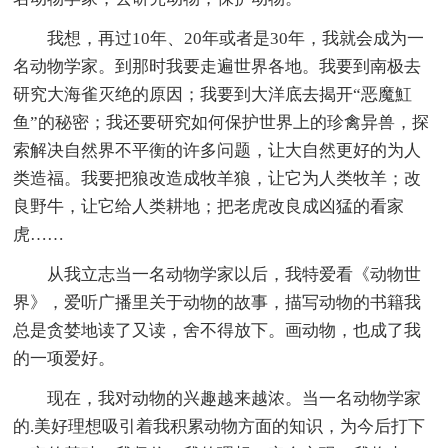
我想，再过10年、20年或者是30年，我就会成为一
名动物学家。到那时我要走遍世界各地。我要到南极去
研究大海雀灭绝的原因；我要到大洋底去揭开“恶魔魟
鱼”的秘密；我还要研究如何保护世界上的珍禽异兽，探
索解决自然界不平衡的许多问题，让大自然更好的为人
类造福。我要把狼改造成牧羊狼，让它为人类牧羊；改
良野牛，让它给人类耕地；把老虎改良成凶猛的看家
虎……
从我立志当一名动物学家以后，我特爱看《动物世
界》，爱听广播里关于动物的故事，描写动物的书籍我
总是贪婪地读了又读，舍不得放下。画动物，也成了我
的一项爱好。
现在，我对动物的兴趣越来越浓。当一名动物学家
的.美好理想吸引着我积累动物方面的知识，为今后打下