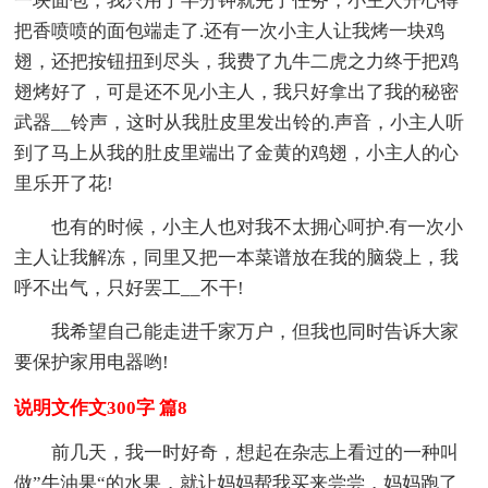
一块面包，我只用了半分钟就完了任务，小主人开心得
把香喷喷的面包端走了.还有一次小主人让我烤一块鸡
翅，还把按钮扭到尽头，我费了九牛二虎之力终于把鸡
翅烤好了，可是还不见小主人，我只好拿出了我的秘密
武器__铃声，这时从我肚皮里发出铃的.声音，小主人听
到了马上从我的肚皮里端出了金黄的鸡翅，小主人的心
里乐开了花!
也有的时候，小主人也对我不太拥心呵护.有一次小
主人让我解冻，同里又把一本菜谱放在我的脑袋上，我
呼不出气，只好罢工__不干!
我希望自己能走进千家万户，但我也同时告诉大家
要保护家用电器哟!
说明文作文300字 篇8
前几天，我一时好奇，想起在杂志上看过的一种叫
做”牛油果“的水果，就让妈妈帮我买来尝尝，妈妈跑了