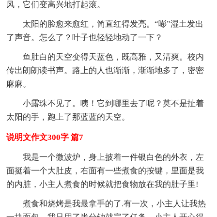
风，它们变高兴地打起滚。
太阳的脸愈来愈红，简直红得发亮。“嘭”湿土发出
了声音。怎么了？叶子也轻轻地动了一下？
鱼肚白的天空变得天蓝色，既高雅，又清爽。校内
传出朗朗读书声。路上的人也渐渐，渐渐地多了，密密
麻麻。
小露珠不见了。咦！它到哪里去了呢？莫不是扯着
太阳的手，跑上了那蓝蓝的天空。
说明文作文300字 篇7
我是一个微波炉，身上披着一件银白色的外衣，左
面挺着一个大肚皮，右面有一些煮食的按键，里面是我
的内脏，小主人煮食的时候就把食物放在我的肚子里!
煮食和烧烤是我最拿手的了.有一次，小主人让我热