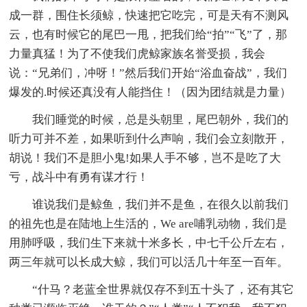
成一群，围住长须鲸，快速把它吃完，可是天有不测风
云，也有时候它的尾巴一甩，把我们给“拍”“飞”了，那
力量真猛！为了不使我们虎鲸家族名誉受损，我会
说：“兄弟们，冲呀！”然后我们开始“浴血奋战”，我们
爆发的.时候还真没有人能挡住！（因为团结就是力量）
我们睡觉的时候，总是头朝里，尾巴朝外，我们的
听力可并不差，如果听到什么声响，我们会立刻散开，
胡说！我们不是胆小鬼!如果人手不够，岂不是吃了大
亏，战斗中有勇有谋才行！
谁说我们是鲸鱼，我们并不是鱼，在很久以前我们
的祖先也是在陆地上生活的，We are哺乳动物，我们是
用肺呼吸，我们生下来就十米多长，中七千公斤左右，
两三年就可以长成大鲸，我们可以活几十年至一百年。
“什马？老蓝全世界就仅存不到五十头了，还有其它