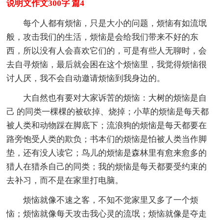
说明文作文300字 篇4
每个人都有烦恼，只是大小的问题，烦恼有如流氓
般，攻击我们的生活，烦恼是会给我们带来不好的东
西，所以没有人会喜欢它们的，可是有些人无聊时，会
去自寻烦恼，最后就会困在这个烦恼里，我觉得烦恼很
讨人厌，我不会自动邀请烦恼到我身边的。
大自然也有要对大家诉苦的烦恼：大树的烦恼是自
己 的同类一棵棵的被砍掉、烧掉；小草的烦恼是每天都
被人类和动物踩在脚底下；流浪狗的烦恼是每天都要在
路旁饱受人类的欺负；书本们的烦恼是怕被人类当作脚
垫，还有没人读它；鸟儿的烦恼是森林里有愈来愈多的
猎人在猎杀自己的同类；我的烦恼是每天都要受约束的
去补习，而不是在家里打电脑。
烦恼就像不速之客，不知不觉家里又多了一个烦
恼；烦恼就像每天攻击我心灵的流氓；烦恼就像是夺走