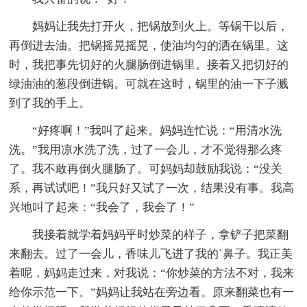
妈妈让我先打开火，把锅放到火上。等锅干以后，
再倒进去油。把锅摇晃摇晃，使油均匀的洒在锅里。这
时，我把事先切好的火腿肠倒进锅里。接着又把切好的
绿油油的葱段倒进锅。可就在这时，锅里的油一下子溅
到了我的手上。
“好疼啊！”我叫了起来。妈妈连忙说：“用清水洗
洗。”我用凉水洗了洗，过了一会儿，才不觉得那么疼
了。我不敢再倒火腿肠了。可妈妈却鼓励我说：“没关
系，再试试吧！”我只好又试了一次，结果没有事。我高
兴地叫了起来：“我会了，我会了！”
我接着就学着妈妈平时炒菜的样子，拿铲子把菜翻
来翻去。过了一会儿，香味儿飞进了我的`鼻子。我正美
着呢，妈妈走过来，对我说：“你炒菜的方法不对，我来
给你示范一下。”妈妈让我站在旁边看。原来翻菜也有一