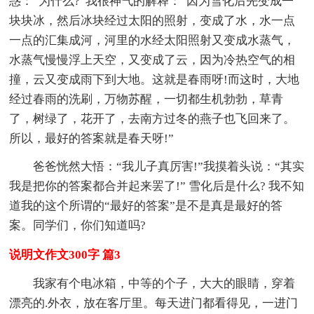
惑：“为什么?”我很神气的解释：“因为雪化后先变成一
块块冰，然后冰块经过太阳的照射，变成了水，水一点
一点的汇集成河，河里的水经太阳照射又变成水蒸气，
水蒸气慢慢浮上天空，又变成了云，因为冷热空气的相
撞，云又变成雨下到大地。这就是春雨呀!而这时，大地
经过春雨的洗刷，万物苏醒，一切都生机勃勃，草青
了，树绿了，花开了，去南方过冬的燕子也飞回来了。
所以，最好的答案就是春天呀!”
爸爸恍然大悟：“我儿子真厉害!”我摸着头说：“其实
我是把你的答案都合并起来罢了!” 雪化后是什么? 我不知
道我的这个所谓的“最好的答案”是不是真是最好的答
案。同学们，你们知道吗?
说明文作文300字 篇3
我家有个电冰箱，中等的个子，大大的眼睛，穿着
漂亮的.外衣，放在客厅里。每天进门都看得见，一进门