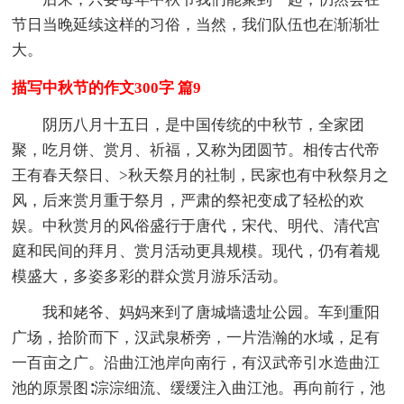
节日当晚延续这样的习俗，当然，我们队伍也在渐渐壮
大。
描写中秋节的作文300字 篇9
阴历八月十五日，是中国传统的中秋节，全家团
聚，吃月饼、赏月、祈福，又称为团圆节。相传古代帝
王有春天祭日、>秋天祭月的社制，民家也有中秋祭月之
风，后来赏月重于祭月，严肃的祭祀变成了轻松的欢
娱。中秋赏月的风俗盛行于唐代，宋代、明代、清代宫
庭和民间的拜月、赏月活动更具规模。现代，仍有着规
模盛大，多姿多彩的群众赏月游乐活动。
我和姥爷、妈妈来到了唐城墙遗址公园。车到重阳
广场，拾阶而下，汉武泉桥旁，一片浩瀚的水域，足有
一百亩之广。沿曲江池岸向南行，有汉武帝引水造曲江
池的原景图∶淙淙细流、缓缓注入曲江池。再向前行，池