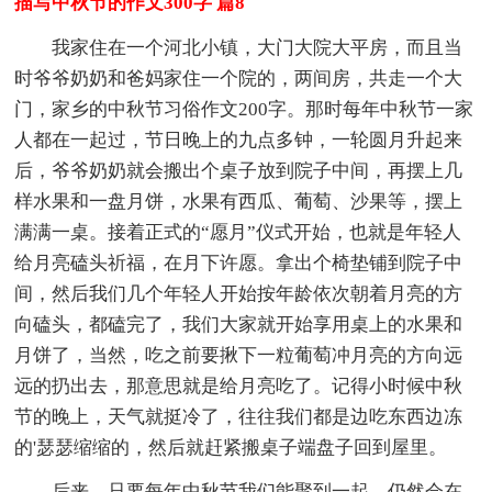
描写中秋节的作文300字 篇8
我家住在一个河北小镇，大门大院大平房，而且当
时爷爷奶奶和爸妈家住一个院的，两间房，共走一个大
门，家乡的中秋节习俗作文200字。那时每年中秋节一家
人都在一起过，节日晚上的九点多钟，一轮圆月升起来
后，爷爷奶奶就会搬出个桌子放到院子中间，再摆上几
样水果和一盘月饼，水果有西瓜、葡萄、沙果等，摆上
满满一桌。接着正式的“愿月”仪式开始，也就是年轻人
给月亮磕头祈福，在月下许愿。拿出个椅垫铺到院子中
间，然后我们几个年轻人开始按年龄依次朝着月亮的方
向磕头，都磕完了，我们大家就开始享用桌上的水果和
月饼了，当然，吃之前要揪下一粒葡萄冲月亮的方向远
远的扔出去，那意思就是给月亮吃了。记得小时候中秋
节的晚上，天气就挺冷了，往往我们都是边吃东西边冻
的'瑟瑟缩缩的，然后就赶紧搬桌子端盘子回到屋里。
后来，只要每年中秋节我们能聚到一起，仍然会在