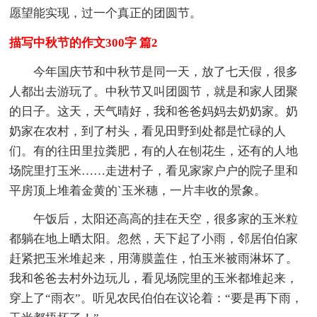
愿望能实现，过一个真正的团圆节。
描写中秋节的作文300字 篇2
今年国庆节和中秋节是同一天，放了七天假，很多
人都出去游玩了。中秋节又叫团圆节，就是和家人团聚
的日子。这天，天气晴好，我和爸爸妈妈去奶奶家。奶
奶家在农村，到了村头，看见田野到处都是忙碌的人
们。有的往田里拉粪肥，有的人在刨花生，还有的人地
场院里打玉米……走进村子，看见家家户户的院子里和
平房顶上堆着金黄的`玉米穗，一片丰收的景象。
午饭后，太阳还高高的挂在天空，很多家的玉米粒
都躺在地上晒太阳。忽然，天下起了小雨，邻居伯伯家
赶紧把玉米堆起来，用薄膜盖住，怕玉米被雨淋坏了。
我和爸爸去村外边玩儿，看见场院里的玉米都堆起来，
穿上了“雨衣”。听见农民伯伯在议论着：“要是再下雨，