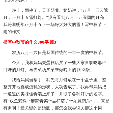
玉米都捂坏了！”
晚上，雨停了，天还阴着。奶奶说：“八月十五云遮
月，正月十五雪打灯。”没有看到八月十五圆圆的月亮，
我盼着明年正月十五下一场好大好大的雪！写中秋节下
雨的作文
描写中秋节的作文300字 篇3
农历八月十六日是我国传统的一年一度的中秋节。
今天，我和妈妈去蛋糕店买了一些大家喜欢吃那种
口味的月饼。再去菜场买菜来做晚上的.团圆饭。
我给妈妈当帮手，我先将月饼放在一个盘子里，整
整齐齐地叠成蛋糕的形状，大功告成了。我再帮妈妈把
一道道的美味佳肴端上来了，并取了各种好听的名字。
有“双鱼戏珠”“麻辣青菜”“吉祥茄子”“如意南瓜”……真是
有趣啊！最关键的是汤圆，那怎么我会说关键这个词