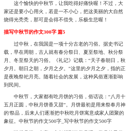
这个愉快的中秋节，让我吃得好痛快喔！不过，大
家还是要小心用火，若是一不小心，把这美丽的大自然
烧得光秃秃，那可是会得不偿失，乐极生悲喔！
描写中秋节的作文300字 篇5
过中秋，在我国是一项十分古老的习俗。据史书记
载，早在周朝，古人就有春分祭日、夏至祭地、秋分祭
月、冬至祭天的习俗。《礼记》记载：“天子春朝日，秋
夕月。朝日之朝，夕月之夕。”这里的夕月之夕，指的正
是夜晚祭祀月亮。随着社会的发展，这种风俗逐渐影响
到民间。
中秋节，大家都有吃月饼的习俗，俗话说：“八月十
五月正圆，中秋月饼香又甜”。月饼最初是用来祭奉月神
的'祭品，后来人们逐渐把中秋吃月饼寓意成家人团聚的
象征。中秋节的作文500字_写中秋节的作文500字