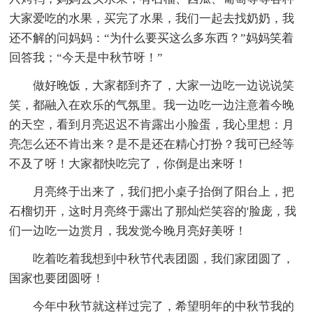
大家爱吃的水果，买完了水果，我们一起去找奶奶，我
还不解的问妈妈：“为什么要买这么多东西？”妈妈笑着
回答我；“今天是中秋节呀！”
做好晚饭，大家都到齐了，大家一边吃一边说说笑
笑，都融入在欢乐的气氛里。我一边吃一边注意着今晚
的天空，看到月亮迟迟不肯露出小脸蛋，我心里想：月
亮怎么还不肯出来？是不是还在精心打扮？我可已经等
不及了呀！大家都快吃完了，你倒是出来呀！
月亮终于出来了，我们把小桌子抬倒了阳台上，把
石榴切开，这时月亮终于露出了那灿烂笑容的'脸庞，我
们一边吃一边赏月，我发觉今晚月亮好美呀！
吃着吃着我想到中秋节代表团圆，我们家团圆了，
国家也要团圆呀！
今年中秋节就这样过完了，希望明年的中秋节我的