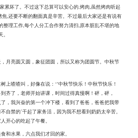
大家累坏了。不过这下总算可以安心的.烤肉,虽然烤肉听起
烤焦,还要不断的翻面真是辛苦。不过最后大家还是有说有
的整理工作,每个人分工合作努力清扫,原本脏乱不堪的地
天。
天，月亮圆又圆，象征团圆，所以又称为团圆节。中秋节
树上喳喳叫，好像在说：‘’中秋节快乐！中秋节快乐！
多到齐了，老师开始讲课，时间过得真慢啊！砰，砰，
点了，我兴奋的第一个冲下楼，看到了爸爸，爸爸把我带
不自禁的`干起了家务活，因为我不想看到奶奶太辛苦。
家人开心的吃起了午餐。
美食和水果，六点我们才回的家。