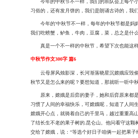
今年的中秋节不一样，我们的班队会上每个
习俗的，还有发月饼的，我们是朗诵古诗的，我
今年的'中秋节不一样，每年的中秋节都是妈
我们吃螃蟹，鲈鱼，牛肉，豆腐，菜，总之是什
真是一个不一样的中秋节，希望下次也能这
中秋节作文300字 篇6
云母屏风烛影深，长河渐落晓星沉嫦娥应毁
秋节又是怎么来的呢？要想知道，那就听一听中秋
原来，嫦娥是后弈的妻子，她和后弈原来都
习惯了人间的幸福快乐，可嫦娥呢，知道了人间
嫦娥开心点，就骑着自己的千里马，越过重重高
了结长生不老的果子树的.昆仑山。他问看守这颗
交给了嫦娥，说：“等选个好日子咱俩一起把果子