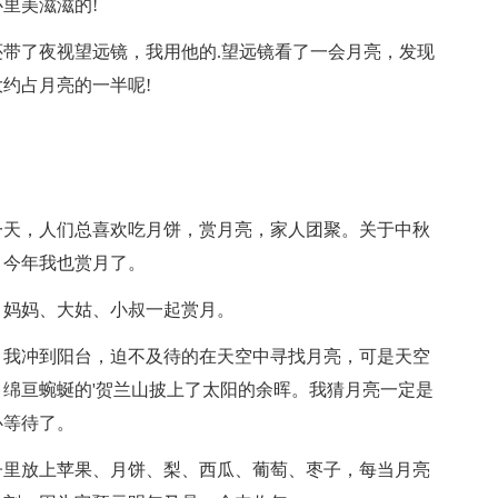
里美滋滋的!
带了夜视望远镜，我用他的.望远镜看了一会月亮，发现
约占月亮的一半呢!
一天，人们总喜欢吃月饼，赏月亮，家人团聚。关于中秋
，今年我也赏月了。
、妈妈、大姑、小叔一起赏月。
，我冲到阳台，迫不及待的在天空中寻找月亮，可是天空
绵亘蜿蜒的'贺兰山披上了太阳的余晖。我猜月亮一定是
心等待了。
子里放上苹果、月饼、梨、西瓜、葡萄、枣子，每当月亮