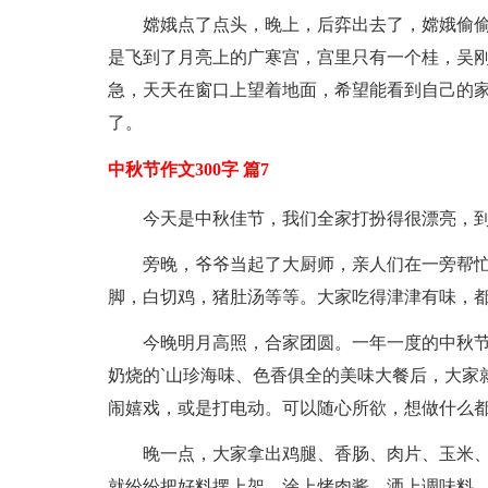
嫦娥点了点头，晚上，后弈出去了，嫦娥偷
是飞到了月亮上的广寒宫，宫里只有一个桂，吴
急，天天在窗口上望着地面，希望能看到自己的
了。
中秋节作文300字 篇7
今天是中秋佳节，我们全家打扮得很漂亮，
旁晚，爷爷当起了大厨师，亲人们在一旁帮
脚，白切鸡，猪肚汤等等。大家吃得津津有味，
今晚明月高照，合家团圆。一年一度的中秋
奶烧的`山珍海味、色香俱全的美味大餐后，大家
闹嬉戏，或是打电动。可以随心所欲，想做什么
晚一点，大家拿出鸡腿、香肠、肉片、玉米
就纷纷把好料摆上架，涂上烤肉酱，洒上调味料