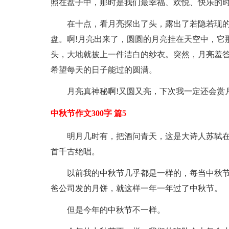
照在盘子中，那时是我们最幸福、欢悦、快乐的
在十点，看月亮探出了头，露出了若隐若现
盘。啊!月亮出来了，圆圆的月亮挂在天空中，它
头，大地就披上一件洁白的纱衣。突然，月亮羞
希望每天的日子能过的圆满。
月亮真神秘啊!又圆又亮，下次我一定还会赏
中秋节作文300字 篇5
明月几时有，把酒问青天，这是大诗人苏轼
首千古绝唱。
以前我的中秋节几乎都是一样的，每当中秋
爸公司发的月饼，就这样一年一年过了中秋节。
但是今年的中秋节不一样。