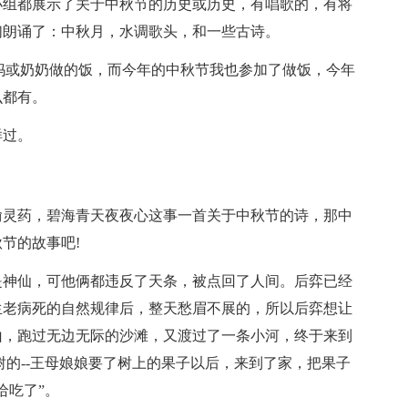
小组都展示了关于中秋节的历史或历史，有唱歌的，有将
们朗诵了：中秋月，水调歌头，和一些古诗。
妈或奶奶做的饭，而今年的中秋节我也参加了做饭，今年
么都有。
样过。
偷灵药，碧海青天夜夜心这事一首关于中秋节的诗，那中
节的故事吧!
是神仙，可他俩都违反了天条，被点回了人间。后弈已经
生老病死的自然规律后，整天愁眉不展的，所以后弈想让
山，跑过无边无际的沙滩，又渡过了一条小河，终于来到
树的--王母娘娘要了树上的果子以后，来到了家，把果子
给吃了”。