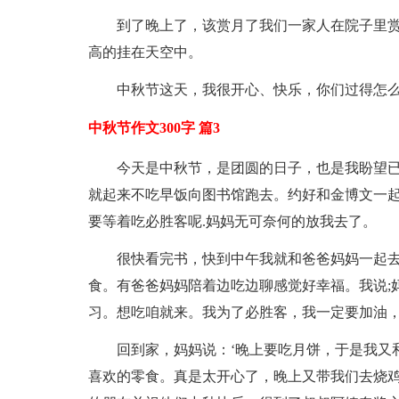
到了晚上了，该赏月了我们一家人在院子里
高的挂在天空中。
中秋节这天，我很开心、快乐，你们过得怎
中秋节作文300字 篇3
今天是中秋节，是团圆的日子，也是我盼望
就起来不吃早饭向图书馆跑去。约好和金博文一起
要等着吃必胜客呢.妈妈无可奈何的放我去了。
很快看完书，快到中午我就和爸爸妈妈一起去
食。有爸爸妈妈陪着边吃边聊感觉好幸福。我说;
习。想吃咱就来。我为了必胜客，我一定要加油
回到家，妈妈说：‘晚上要吃月饼，于是我又
喜欢的零食。真是太开心了，晚上又带我们去烧