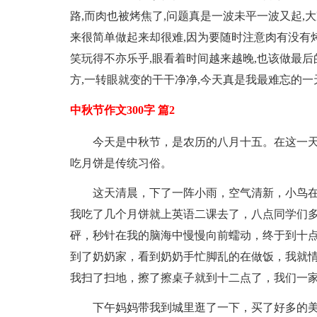
路,而肉也被烤焦了,问题真是一波未平一波又起,
来很简单做起来却很难,因为要随时注意肉有没有
笑玩得不亦乐乎,眼看着时间越来越晚,也该做最后
方,一转眼就变的干干净净,今天真是我最难忘的一
中秋节作文300字 篇2
今天是中秋节，是农历的八月十五。在这一
吃月饼是传统习俗。
这天清晨，下了一阵小雨，空气清新，小鸟在
我吃了几个月饼就上英语二课去了，八点同学们
砰，秒针在我的脑海中慢慢向前蠕动，终于到十
到了奶奶家，看到奶奶手忙脚乱的在做饭，我就情
我扫了扫地，擦了擦桌子就到十二点了，我们一
下午妈妈带我到城里逛了一下，买了好多的