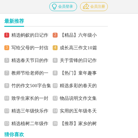
会员登录
会员注册
最新推荐
精选蚂蚁的日记作
【精品】六年级小
写给父母的一封信
成长高三作文10篇
文合集9篇
学生作文300字三篇
精选春天节日的作
关于雷锋的日记作
教师节给老师的一
【热门】童年趣事
文三篇
文合集五篇
竹的作文500字合集
精选多彩的春天的
封信
记叙文
致学生家长的一封
物品说明文作文集
六篇
作文500字3篇
精选三年级快乐作
实用的五年级冬天
信
锦6篇
精选植树二年级作
【推荐】家乡的树
文6篇
作文300字锦集十篇
猜你喜欢
文300字汇编五篇
作文四篇