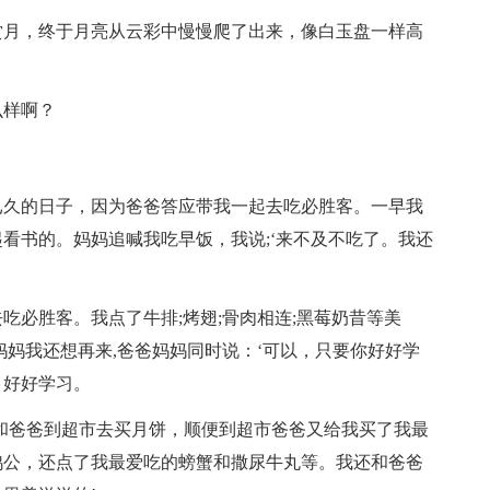
赏月，终于月亮从云彩中慢慢爬了出来，像白玉盘一样高
么样啊？
已久的日子，因为爸爸答应带我一起去吃必胜客。一早我
看书的。妈妈追喊我吃早饭，我说;‘来不及不吃了。我还
吃必胜客。我点了牛排;烤翅;骨肉相连;黑莓奶昔等美
妈妈我还想再来,爸爸妈妈同时说：‘可以，只要你好好学
，好好学习。
和爸爸到超市去买月饼，顺便到超市爸爸又给我买了我最
鸡公，还点了我最爱吃的螃蟹和撒尿牛丸等。我还和爸爸