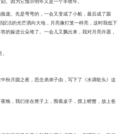
时刻。因为它预示明年又是一个丰收年。
的脸庞。先是弯弯的，一会又变成了小船，最后成了圆
那皎洁的光芒洒向大地，月亮像灯笼一样亮，这时我低下
答答的躲进云朵堆了。一会儿又飘出来，我对月亮许愿，
月。
在中秋月圆之夜，思念弟弟子由，写下了《水调歌头》这
节夜晚，我们坐在凳子上，围着桌子，摆上螃蟹，放上爸