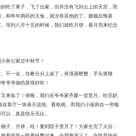
偷的吃了果子，飞了出家，但并没有飞到云上的天宫，而
刚，和终年捣药的玉兔，就没有其他的了。嫦娥后悔莫
家。等到八月十五的时候，我们就吃月饼，看月亮来纪念
到小舅公家过中秋节！
忙。不一会，佳肴分分上桌了，有清蒸螃蟹，芋头煲猪
都夸爷爷做的菜很好吃！
节又来临了！傍晚，我们在爷爷家齐聚一堂赏月。吃完奶
就在客厅一块谈天说地、看电视。而我们小孩则在一旁愉
都可以，真是快乐无比。
、柚子、月饼，哇！要到院子赏月了！大家生完了火后，
，接着就是一阵香味飘过来，令我垂涎三？。在吃美味的