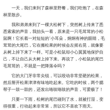
一天，我们来到了森林里野餐，我们吃饱了，在森
林里散步。
我和弟弟来到了一棵大松树下，突然树上传来了悉
悉索索的声音，我抬头一看，原来是一只毛茸茸的小松
鼠啊！它长着一对短短的`小耳朵，炯炯有神的眼睛，毛
茸茸的大尾巴，它在搬松果的时候会左摇右晃，就像要
从树上掉下来了一样。可是小松鼠却小心翼翼地保护自
己，不让自己从大树上掉下来。再说了，小松鼠的尾巴
毛茸茸的，不就是一把降落伞吗？
它的大门牙非常尖锐，可以咬动非常坚硬的松果，
然后掰开松果津津有味地吃起来。它吃的时候，两个腮
帮子一鼓一鼓的，还发出咯吱咯吱的声音，可爱极了！
只要一下雨，松树的尾巴碰到了水，就被打湿，变
得很重，行动起来非常笨，所以它不喜欢下雨天。