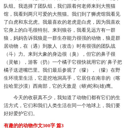
队组。我选择了团队组，我们跟着何老师来到大熊猫
馆，我看到两只可爱的大熊猫。我们到了狮虎馆我看见
了白虎和东北虎。我最喜欢的老虎是白虎，因为我喜欢
它身上的白毛很特别。来到狼谷，我看见远方有一群
狼，妈妈告诉我狼是一群生存能力很强的动物，狼是群
居动物，在（遇）到敌人（攻击）时有很强的团队战
（斗）力。来到大象的身边很（臭），但它的鼻子很
（灵敏），游客（扔）一个橘子它很快就用它的`鼻子把
橘子送进嘴巴里。我们最后参观了（獴），（獴）在野
生环境里生活，它是挖地洞高手，它居住在南非的（喀
拉哈里沙漠）西南部，它的天敌是（蟒)蛇和(雄)鹰。
今天的收获真不少，我知道了动物们都有它们的生
活方式，它们和我们人类生活在同一个地球上，我们要
好好爱护它们。
有趣的的动物作文300字 篇3