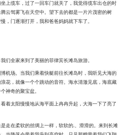
们坐上缆车，过了一回车门就关了，我觉得缆车出仓的时
像腾云驾雾飞在天空中。望下去的都是一片片茂密的树
变慢，门逐渐打开，我和爸爸妈妈就下车了。
。
，我们全家来到了美丽的菲律宾长滩岛旅游。
利博机场。当我们乘着快艇前往长滩岛时，我听见大海的
的浪花，就像一个个跳动的音符。海水清澈见底，海底藏
一个神奇的聚宝盆。
。看着太阳慢慢地从海平面上冉冉升起，大海一下了亮了
是走在柔软的丝绸上一样，软软的.、滑滑的。来到长滩
伞。当降落伞带着我升到高空时，只见那艘带着我们飞翔