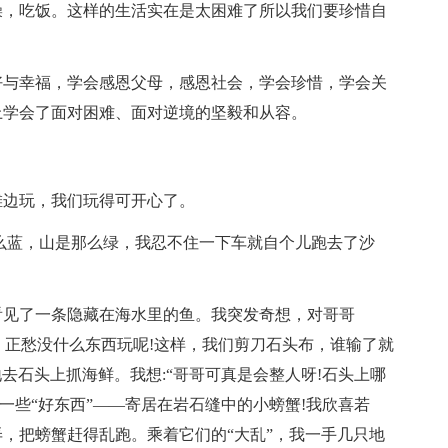
澡，吃饭。这样的生活实在是太困难了所以我们要珍惜自
好与幸福，学会感恩父母，感恩社会，学会珍惜，学会关
上学会了面对困难、面对逆境的坚毅和从容。
滩边玩，我们玩得可开心了。
么蓝，山是那么绿，我忍不住一下车就自个儿跑去了沙
看见了一条隐藏在海水里的鱼。我突发奇想，对哥哥
好啊，正愁没什么东西玩呢!这样，我们剪刀石头布，谁输了就
地去石头上抓海鲜。我想:“哥哥可真是会整人呀!石头上哪
一些“好东西”——寄居在岩石缝中的小螃蟹!我欣喜若
，把螃蟹赶得乱跑。乘着它们的“大乱”，我一手几只地