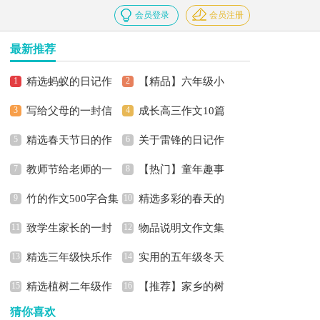
会员登录
会员注册
最新推荐
精选蚂蚁的日记作
【精品】六年级小
写给父母的一封信
成长高三作文10篇
文合集9篇
学生作文300字三篇
精选春天节日的作
关于雷锋的日记作
教师节给老师的一
【热门】童年趣事
文三篇
文合集五篇
竹的作文500字合集
精选多彩的春天的
封信
记叙文
致学生家长的一封
物品说明文作文集
六篇
作文500字3篇
精选三年级快乐作
实用的五年级冬天
信
锦6篇
精选植树二年级作
【推荐】家乡的树
文6篇
作文300字锦集十篇
猜你喜欢
文300字汇编五篇
作文四篇