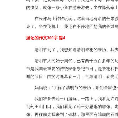
的快艇，就像一条小鱼在游来游去，坐在降落伞
在长滩岛上转转玩玩，吃着当地有名的芒果
束了。坐在飞机上，我还在不停地回想我的长滩
游记的作文300字 篇4
清明节到了，我想知道清明祭祀的来历。我去
清明节大约始于周代，已有两千五百多年的
节是我国最重要的传统民俗祭祀节日，是祭祀和
谢的节日！由於时逢暮春三月，气象清明，春光
妈妈说：“了解了清明节的来历，咱们全家也
我们准备去药王山游玩，一路上，我看见许
到药王山门口，我们看见了药王孙思邈的雕像。走
像。再往前走我来到了碑林，那里面有隋朝的石