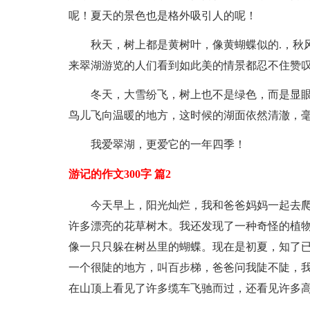
呢！夏天的景色也是格外吸引人的呢！
秋天，树上都是黄树叶，像黄蝴蝶似的.，秋
来翠湖游览的人们看到如此美的情景都忍不住赞
冬天，大雪纷飞，树上也不是绿色，而是显
鸟儿飞向温暖的地方，这时候的湖面依然清澈，
我爱翠湖，更爱它的一年四季！
游记的作文300字 篇2
今天早上，阳光灿烂，我和爸爸妈妈一起去
许多漂亮的花草树木。我还发现了一种奇怪的植物
像一只只躲在树丛里的蝴蝶。现在是初夏，知了
一个很陡的地方，叫百步梯，爸爸问我陡不陡，
在山顶上看见了许多缆车飞驰而过，还看见许多