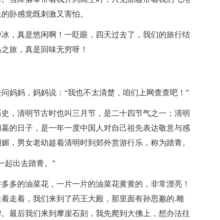
上的卧感觉既刺激又害怕。
沙冰，真是悠闲啊！一眨眼，四天过去了，我们的旅行结
岛之旅，真是回味无穷呀！
问妈妈，妈妈说：“我也不太清楚，咱们上网查查吧！”
历史，清明节古时也叫三月节，是二十四节气之一；清明
扫墓的日子，是一年一度中国人对自己祖先表达敬意与感
明媚，男女老幼趁着清明时到郊外赏游行乐，称为踏青。
一起出去踏青。”
许多多的油菜花，一片一片的油菜花黄黄的，非常漂亮！
着走着，我们来到了药王大殿，那里面有孙思邈的.雕
碑。最后我们来到摩崖石刻，我先爬到大佛上，想办法往