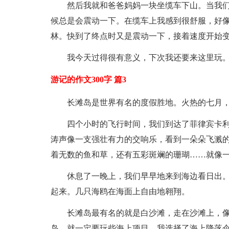
然后我就和爸爸妈妈一块坐缆车下山。当我
候总是会震动一下。在缆车上我感到很舒服，好
林。快到了终点时又是震动一下，接着速度开始
我今天过得很有意义，下次我还要来这里玩
游记的作文300字 篇3
长滩岛是世界有名的度假胜地。火热的七月
四个小时的飞行时间，我们到达了菲律宾卡
涛声像一支强壮有力的交响乐，看到一朵朵飞溅
着无数的鱼和草，还有五彩斑斓的珊瑚……就像
休息了一晚上，我们早早地来到海边看日出
起来。几只海鸥在海面上自由地翱翔。
长滩岛最有名的就是白沙滩，走在沙滩上，像
岛，就一定要玩些海上项目，我选择了海上降落