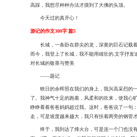
高踩，我想尽种种办法才摸到了大佛的头顶。
今天过的真开心！
游记的作文300字 篇5
长城，一条卧在群尖的龙，深黄的巨石记载
而今，我登上了长城，我不能用雄壮的.文字抒发
对长城的敬畏与赞美
——题记
映日的余晖照在我们的身上，我兴高采烈的
了。我神气十足的跑着，风柔和的吹来，使我心
睁睁看着爸爸妈妈超过我。这时，爸爸说了一句：
走，可是坡度越来越大，我只有扶着两旁的钢管
终于，我到达了烽火台，可是连一个门也没有