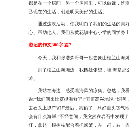
都是在一个房间；另一个房间里，可以做饭，洗
己现在的生活，创造明天美好的生活。
通过这次活动，使我明白了我们的生活的美
心、帮助他人。我们从黄花镇中心小学的同学身
游记的作文300字 篇7
今天，我和张浩森哥哥一起去象山松兰山海
到了松兰山海滩边，我四处张望，哇:海是那
滩。
我站在海边，感受着海风的凉爽。忽然，我
说:“我们俩来比赛抓海鲜吧!”哥哥高兴地说:“
去石头上抓!”“好!”最后，我输了，只好垂头丧气
会有什么海鲜!”不经意间，我突然在岩石中发现了
狂，拿起一根树枝配合着抓螃蟹，左一赶，右一弄