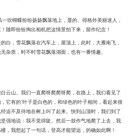
风一吹蝴蝶纷纷扬扬飘落地上，显的、得格外美丽迷人，
叹！随即纷纷掏出相机把这情景拍下来，留作纪念！
眼的白，雪花飘落在汽车上，屋顶上，此时，大雁南飞，
毫无杂质，时不时雪花飘落湖面，也有一番情趣。
爬白云山。我们一直爬呀爬爬呀爬，在路上，我们看见了
，它有的`叶子是白色的，和绿色的叶子相间，看起来很
已经迫不及待地在树上叫了起来。快到山顶时，我们到了
我坚强地说：我不觉得陡。然后一鼓作气地爬了上去，我
高楼，我想起了一句话，登高才能望远，的确如此啊！