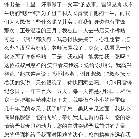
锋出差一千里，好事做了一火车”的故事。雷锋这颗永不
生锈的“螺丝钉”为了祖国和人民贡献了他的一生。而我
们为人民做了些什么呢？其实，在我们身边也有雷锋。
那次，正是温暖的三月，我独自一人去书店买小标贴，
可是，书店里都没有，我急得快要哭了，心理想着，怎
么办？没买着标贴，老师该骂我了，突然，我看见一位
叔叔买了许多标贴，于是，我就问，能卖给我一张吗？
这位叔叔用慈祥的'笑容看着我说：送给你几张。我高兴
得跳了起来连声说：“谢谢叔叔，谢谢叔叔！”叔叔抚摸
着我的头说：天色很晚了，你快回家去吧。 3月5日雷锋
纪念日，一年三百六十五天，每一天都是3月5日，相信
我一定把那种精神发扬下去，我要做个小小的活雷锋。
几十年后的今天，我了解了您，虽从未见过面，我从心
底里佩服您，您的无私，带领我走进新的春天，您的热
情给予我无限的动力，您的奋进将赐予我前进的力量，
您的坚强将给予我面对困难的决心，您的精神永远在我