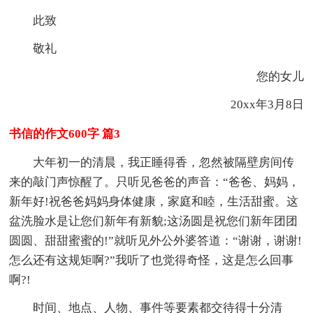
此致
敬礼
您的女儿
20xx年3月8日
书信的作文600字 篇3
大年初一的清晨，我正睡得香，忽然被隔壁房间传
来的敲门声惊醒了。只听见爸爸的声音：“爸爸、妈妈，
新年好!祝爸爸妈妈身体健康，家庭和睦，生活甜蜜。这
盆洗脸水是让您们新年有新貌;这汤圆是祝您们新年团团
圆圆、甜甜蜜蜜的!”就听见外公外婆答道：“谢谢，谢谢!
怎么还有这规矩啊?”我听了也觉得奇怪，这是怎么回事
啊?!
时间、地点、人物、事件等要素都交待得十分清