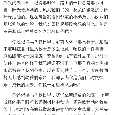
兴兴的去上学，记得那时侯，路上的一切总是那么可
爱，阳光暖洋洋的，风儿轻悄悄的，花朵娇嫩嫩的，树
叶绿油油的。现在每当我看到邻家的小弟弟、小妹妹们
那张稚气的笑脸，我总会回忆起那段快乐的时光。你是
不是和我一样总会怀念那段日子呢？
你还记得吗？夏日里，家前大树上那只秋千。想起
来那时在夏日里荡秋千是多么惬意、畅快的一件事呀！
躁热随着秋千的摇曳，都被抛到九霄云外去了，那时小
伙伴们兴奋的样子我已经记不清了，但那天真的笑声却
永远留在了我的心中。现在看到秋千，一个让大多数同
龄人都感到幼稚的东西，我却认为它是我们儿时的快
乐，成长的无奈。你也一定这样认为吧！
你还记得吗？秋日里，我们拿着绽放的'秋菊，揣着
成熟的果子跟着老师到树林中秋游，还兴致勃勃的收集
落叶，找到漂亮的就举起来得意的向大家炫耀，然后夹