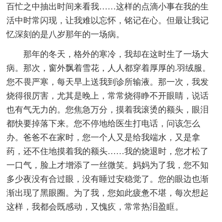
百忙之中抽出时间来看我……这样的点滴小事在我的生
活中时常闪现，让我难以忘怀，铭记在心。但最让我记
忆深刻的是八岁那年的一场病。
那年的冬天，格外的寒冷，我却在这时生了一场大
病。那次，窗外飘着雪花，人人都穿着厚厚的.羽绒服。
您不畏严寒，每天早上送我到诊所输液。那一次，我发
烧得很厉害，尤其是晚上，常常烧得睁不开眼睛，说话
也有气无力的。您焦急万分，摸着我滚烫的额头，眼泪
都快要掉落下来。您不停地给医生打电话，问该怎么
办。爸爸不在家时，您一个人又是给我端水，又是拿
药，还不住地摸着我的额头……我的烧退时，您才松了
一口气，脸上才增添了一丝微笑。妈妈为了我，您不知
多少夜没有合过眼，没有睡过安稳觉了。您的眼边也渐
渐出现了黑眼圈。为了我，您如此疲惫不堪，每次想起
这样，我都会既感动，又愧疚，常常热泪盈眶。