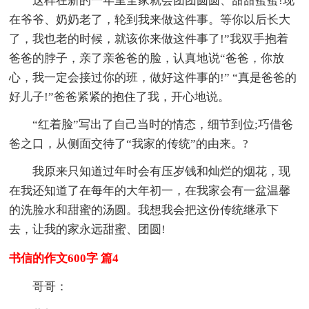
这样在新的一年里全家就会团团圆圆、甜甜蜜蜜!现
在爷爷、奶奶老了，轮到我来做这件事。等你以后长大
了，我也老的时候，就该你来做这件事了!”我双手抱着
爸爸的脖子，亲了亲爸爸的脸，认真地说“爸爸，你放
心，我一定会接过你的班，做好这件事的!” “真是爸爸的
好儿子!”爸爸紧紧的抱住了我，开心地说。
“红着脸”写出了自己当时的情态，细节到位;巧借爸
爸之口，从侧面交待了“我家的传统”的由来。?
我原来只知道过年时会有压岁钱和灿烂的烟花，现
在我还知道了在每年的大年初一，在我家会有一盆温馨
的洗脸水和甜蜜的汤圆。我想我会把这份传统继承下
去，让我的家永远甜蜜、团圆!
书信的作文600字 篇4
哥哥：