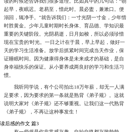
读的时候还告诉我们很多道理。比如其中的几句话：“朝
起早，夜眠迟。老易至，惜此时。晨必盥，兼漱口。便
溺回，辄净手。”就告诉我们：一寸光阴一寸金，少年惜
时胜黄金。少年儿童时期时长身体、育品德、学知识最
重要的关键阶段。光阴易逝，日月如梭，所以必须珍惜
现在宝贵的'时光。一日之计在于晨，早上早起，做好一
天的学习生活准备。放学后抓紧时间完成当天作业，保
证睡眠时间。因为健康得身体是未来成才的基础，是自
身幸福快乐的保证。从小要养成两良好的学习和生活习
惯。
我听同学说，有个公司拍出18万年薪，却无一人满
足要求，因为要求的第一条就是熟背《弟子规》。这就
说明大家对《弟子规》还不够重视。让我们这一代熟背
《弟子规》，不再让这种事发生！
读后感的作文 篇3
有一些书是你非常感兴趣，自始自终都兴致勃勃，