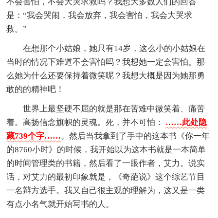
不会害怕，不会大哭求救吗？我想大多数人们的回答
是：“我会哭闹，我会放弃，我会害怕，我会大哭求
救。”
在想那个小姑娘，她只有14岁，这么小的小姑娘在
当时的情况下难道不会害怕吗？我想她一定会害怕。那
么她为什么还要保持着微笑呢？我想大概是因为她那勇
敢的的精神吧！
世界上最坚硬不屈的就是那在苦难中微笑着、痛苦
着。高扬信念旗帜的灵魂。死，并不可怕：
……此处隐
藏739个字……
。然后当我拿到了手中的这本书《你一年
的8760小时》的时候，我开始以为这本书就是一本简单
的时间管理类的书籍，然后看了一眼作者，艾力。说实
话，对艾力的最初印象就是，《奇葩说》这个综艺节目
一名辩方选手。我又自己很主观的理解为，这又是一类
有点小名气就开始写书的人。