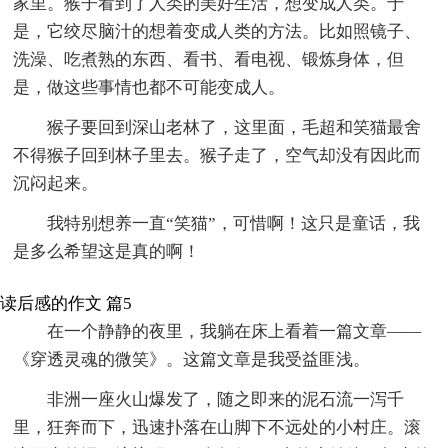
家里。猴子看到了人类的美好生活，想变成人类。于
是，它绞尽脑汁的想着变成人类的方法。比如照镜子、
洗澡、吃煮熟的东西、看书、看电视、锻炼身体，但
是，做这些事情也都不可能变成人。
猴子要回到深山老林了，这里面，毛超和笑猫最舍
不得猴子回到林子里去。猴子走了，空气却没有因此而
沉闷起来。
我特别想养一直“笑猫”，可惜啊！这只是童话，我
是多么希望这是真的啊！
读后感的作文 篇5
在一个静静的夜里，我躺在床上看着一篇文章——
《穿透灵魂的微笑》。这篇文章是我受益匪浅。
非洲一座火山爆发了，随之即来的泥石流一泻千
里，狂奔而下，迅速扑落在山脚下不远处的小村庄。滚