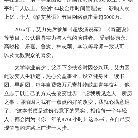
平均千人以上。独创“34枚金币时间管理法”，影响人次
上亿，个人《酷艾英语》节目网络点击量超5000万。
20xx年，艾力先后参加《超级演说家》 《奇葩说》
等节目，公认最具实力与人气的演讲者。 受到蔡康永、
高晓松、乐嘉、鲁豫、林志颖、李咏等导师一致认可，
以及无数观众的喜爱。
大学毕业前夕，父亲下乡扶贫时因公殉职，艾力因
此改变人生轨迹，热心公益事业，设立健身团、读书
团、早起团，每年自费数万元寄礼物鼓励青年奋斗。他
立志于以自己的方式去改变世界，“愿我所见之人，所历
之事，哪怕因为我有一点点的好的改变，我就心满意足
了。”这本书便是这份心意下的果实，相信每一个年轻
人，都会因为《你一年的8760小时》这本书，在自己实
现梦想的道路上前进一大步。