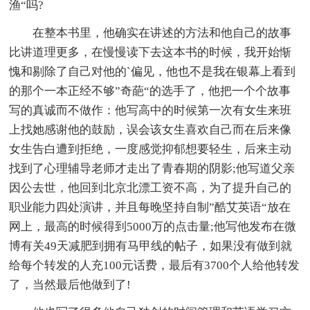
渔“吗?
在整本书里，他确实在讲述的方法和他自己的故事
比讲道理更多，在慢慢读下去这本书的时候，我开始惭
愧和剔除了自己对他的`偏见，他也不是我在银幕上看到
的那个一本正经不够”奇葩“的选手了，他把一个个故事
写的真诚而不做作：他写高中的时候第一次有女生来班
上找她感谢他的鼓励，误会该女生喜欢自己而在后来像
女生告白遭到拒绝，一度感觉抑郁想要轻生，后来主动
找到了心理辅导老师才走出了青春期的阴影;他写道父亲
因公去世，他回到北京北漂工资不高，为了提升自己的
职业能力四处演讲，并且每晚坚持自制”酷艾英语“放在
网上，最高的时候得到5000万的点击量;他写他发布在微
博有关49天减肥到拥有马甲线的帖子，如果没有做到就
给每个转发的人充100元话费，最后有3700个人给他转发
了，当然最后他做到了!