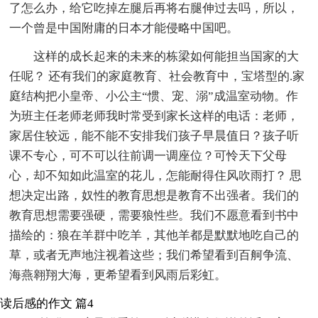
了怎么办，给它吃掉左腿后再将右腿伸过去吗，所以，
一个曾是中国附庸的日本才能侵略中国吧。
这样的成长起来的未来的栋梁如何能担当国家的大
任呢？ 还有我们的家庭教育、社会教育中，宝塔型的.家
庭结构把小皇帝、小公主“惯、宠、溺”成温室动物。作
为班主任老师老师我时常受到家长这样的电话：老师，
家居住较远，能不能不安排我们孩子早晨值日？孩子听
课不专心，可不可以往前调一调座位？可怜天下父母
心，却不知如此温室的花儿，怎能耐得住风吹雨打？ 思
想决定出路，奴性的教育思想是教育不出强者。我们的
教育思想需要强硬，需要狼性些。我们不愿意看到书中
描绘的：狼在羊群中吃羊，其他羊都是默默地吃自己的
草，或者无声地注视着这些；我们希望看到百舸争流、
海燕翱翔大海，更希望看到风雨后彩虹。
读后感的作文 篇4