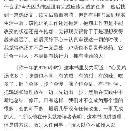
什么呢?今天因为拖延没有完成应该完成的任务，然后找
到一篇鸡汤文，读完后热血沸腾，但是有用吗?回到现实
生活中后，该拖延的工作还是拖延，抱怨工作但是不能
改变的状态还是在抱怨，觉得现实很骨干于是理想变得
越来越远了。然后我静下心来认真审视这一切的时候，
我觉得鸡汤并不是一无是处，鸡汤也不是灵丹妙药。它
适合一种人：本身拥有执行力，拥有冲劲的人!
《你一年的8760小时》这本书里艾力写道：”心灵鸡
汤吃多了，味道也不同：有的咸，有的甜，有的辣。吃
多了，肚子会坏，步子会慢，脑子也会乱。有些时候，
把鸡汤和道理放在一边，先迈出一步，然后在实践中不
断地总结、修正。只有这样，我们才不会成为那个懂的
很多，会的却不多，最后几乎没有任何改变、一事无成
的人。“ 所以他在开头就给读者表明，这本书也讲道理，
但是讲方法。教别人任何事，”授人以鱼不如授人以