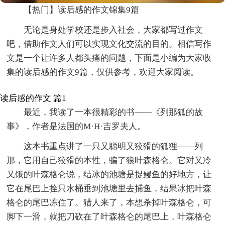
【热门】读后感的作文锦集9篇
无论是身处学校还是步入社会，大家都写过作文
吧，借助作文人们可以实现文化交流的目的。相信写作
文是一个让许多人都头痛的问题，下面是小编为大家收
集的读后感的作文9篇，仅供参考，欢迎大家阅读。
读后感的作文 篇1
最近，我读了一本很精彩的书——《列那狐的故
事》，作者是法国的M·H·吉罗夫人。
这本书重点讲了一只又聪明又狡猾的狐狸――列
那，它用自己狡猾的本性，骗了狼叶森格仑。它对又冷
又饿的叶森格仑说，结冰的池塘是捉鳗鱼的好地方，让
它在尾巴上拴只水桶垂到池塘里去捕鱼，结果冰把叶森
格仑的尾巴冻住了。猎人来了，本想杀掉叶森格仑，可
脚下一滑，就把刀砍在了叶森格仑的尾巴上，叶森格仑