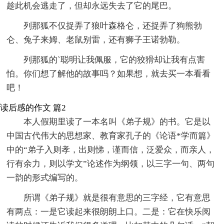
趁此机会逃走了，但却永远失去了它的尾巴。
列那狐不仅捉弄了狼叶森格仑，还捉弄了狗熊勃
仑、兔子来姆、老鼠别雷，还有狮子王诺勃勒。
列那狐的`聪明让我佩服，它的狡猾却让我有点害
怕。你们想了解他的故事吗？如果想，就去买一本看看
吧！
读后感的作文 篇2
本人假期里读了一本名叫《弟子规》的书。它是以
中国古代伟大的思想家、教育家孔子的《论语*学而篇》
中的“弟子入则孝，出则悌，谨而信，泛爱众，而亲人，
行有余力，则以学文”论述作为纲领，以三字一句、两句
一韵的形式编写的。
所谓《弟子规》就是很有意思的三字经，它有意思
有两点：一是它读起来很朗朗上口。二是：它在快乐阅