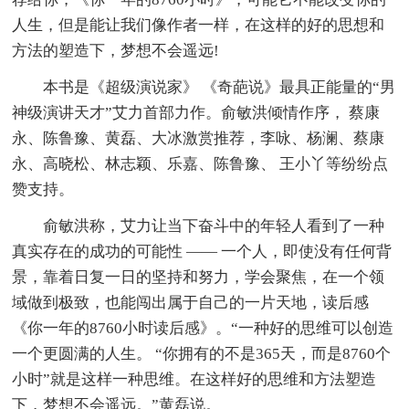
人生，但是能让我们像作者一样，在这样的好的思想和
方法的塑造下，梦想不会遥远!
本书是《超级演说家》 《奇葩说》最具正能量的“男
神级演讲天才”艾力首部力作。俞敏洪倾情作序， 蔡康
永、陈鲁豫、黄磊、大冰激赏推荐，李咏、杨澜、蔡康
永、高晓松、林志颖、乐嘉、陈鲁豫、 王小丫等纷纷点
赞支持。
俞敏洪称，艾力让当下奋斗中的年轻人看到了一种
真实存在的成功的可能性 —— 一个人，即使没有任何背
景，靠着日复一日的坚持和努力，学会聚焦，在一个领
域做到极致，也能闯出属于自己的一片天地，读后感
《你一年的8760小时读后感》。“一种好的思维可以创造
一个更圆满的人生。 “你拥有的不是365天，而是8760个
小时”就是这样一种思维。在这样好的思维和方法塑造
下，梦想不会遥远。”黄磊说。