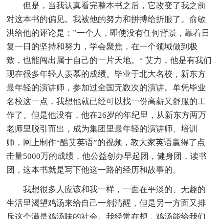
但是，当我认真看完整本书之后，它改变了我之前
对这本书的偏见。我被他的努力和拼搏给折服了。俞敏
洪给他的评论是：”一个人，即使没有任何背景，靠着日
复一日的坚持和努力，学会聚焦，在一个领域做到极
致，也能闯出属于自己的一片天地。“ 艾力，他是有我们
现在很多年轻人羡慕的成绩。毕业于北大名校，新东方
最年轻的演讲师，参加过全国无数次的演讲。单凭毕业
名校这一点，我想他就已经可以找一份高薪又舒服的工
作了。但是他没有，他在26岁的年纪里，从新东方两万
老师里脱引而出，成为集团里最年轻的演讲师、培训
师，网上制作“酷艾英语”的视频，教大家英语赢得了点
击量5000万的成绩，他公益创办早起团，健身团，读书
团，这本书就是写下他这一路的经历和故事的。
我想很多人应该和我一样，一面在平淡的、无趣的
生活里渴望鸡汤来给自己一剂清醒，但是另一方面又排
斥这个满是鸡汤味的社会。我经常在想，鸡汤能给我们