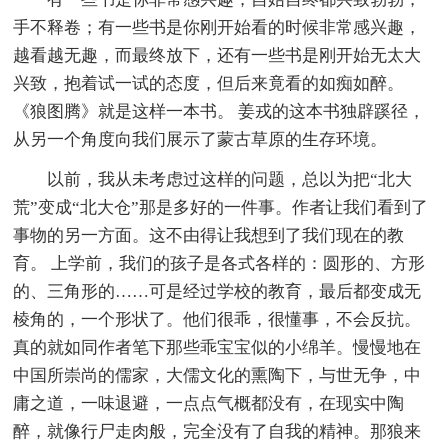
手不释卷；有一些书是你刚开始看的时候非常感兴趣，
越看越无趣，而最终放下，还有一些书是刚开始无太大
兴致，抱着试一试的态度，但后来竟看的如痴如醉。
《狼图腾》就是这样一本书。 姜戎的这本书独辟蹊径，
从另一个角度向我们展示了蒙古草原的生存环境。
以前，我从未考虑过这样的问题，总以为把“北大
荒”变成“北大仓”那是多好的一件事。作者让我们看到了
事物的另一方面。这不由得让我想到了我们现在的教
育。 上学前，我们的孩子是各式各样的：圆形的、方形
的、三角形的……可是经过学校的教育，最后都变成无
棱角的，一个形状了。他们很乖，很懂事，不会反抗。
真的就如同作者笔下那些乖宝宝似的小绵羊。慢慢地在
中国所崇尚的儒家，大儒文化的熏陶下，与世无争，中
庸之道，一味退避，一点点气概都没有，在现实中陶
醉，就像行尸走肉般，完全没有了自我的精神。那狼来