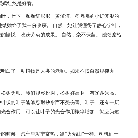
紫嫣红煞是好看。
的叶，叶下一颗颗红彤彤、黄澄澄、粉嘟嘟的小灯笼般的
她馈赠给了我一份收获。 自然，她让我懂得了静心宁神，
的愉悦，收获劳动的成果。 自然，毫不保留。 她馈赠给
我明白了：动植物是人类的老师。如果不按自然规律办
松树为师。我们观察松树，松树好高啊，有20多米高。
种针状的叶子能够忍耐缺水而不受伤害。叶子上还有一层
的光合作用，可以让叶子的光合作用概率增加。就应为这
的时候，汽车里就非常热，跟“火焰山”一样。司机们一