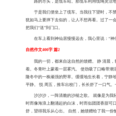
路的尽头，是缆车站。那缆车利用缆绳灵活
于是我们便坐上了缆车。当我往下望时，不禁
犹如马上要摔下去似的，让人不想再看。过了一
把我们“送”到门口。
在车上看到神仙居慢慢远去，我心里说：“神仙
自然作文400字 篇2
我的一切，都来自这自然的馈赠。 静 清晨
着。冬青叶上蒙着一层雾汽。 使劲吸了口略带潮
隆冬中的一株顽强的野草。缓缓地生长着，宁静地
平静。 悦 周五，推车出校门，长长舒了一口气
沙沙沙，一阵清脆的沙槌之歌。 就像是为我
时而像海浪上翻涌起的白沫，时而似团团香甜可口
舒，望得我乐从心出。 自然，她馈赠给了我一份