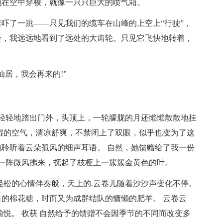
地在空中穿梭，就像一只只巨大的喷气箱。
吓了一跳——只见我们的缆车在山峰的上空上“行驶”，
会，我远远地看到了远处的大齿轮。只见它飞快地转着，
居，我会再来的!”
，轻轻地踏出门外，头顶上，一轮朦胧的月还懒懒散散地挂
湿的空气，清凉舒爽，不禁闭上了双眼，似乎也变为了这
聆听着云朵孤风的细声耳语。 自然，她馈赠给了我一份
。一阵微风拂来，抚起了枝桠上一簇簇金黄色的叶。
轻松的心情伴奏般，天上的.云卷儿随着沙沙声变化不停。
的棉花糖，时而又为成群结队的慵懒的肥羊。 云卷云
愉悦。 收获 自然给予的馈赠不会因季节的不同而改变多