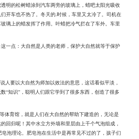
把透明的松树蜡涂到汽车两旁的玻璃上，蜡吧太阳光吸收
们开车也不热了。冬天的.时候，车里又太冷了。司机在
车玻璃上的蜡发挥了作用。叶蜡把冷气拦在了车外。车里
白这一点：大自然是人类的老师，保护大自然就等于保护
是说人要以大自然为师加以效法的意思，这话看似平淡，
数“知识”，聪明人们跟它学到了很多东西，创造了很多
巢”等体育馆，就是人们在大自然的帮助下建造的，无论是
然的回归呢！其中水立方外墙和里层由上千个气泡组成，
肥皂泡理论。肥皂泡在生活中是再常见不过的了，孩子们