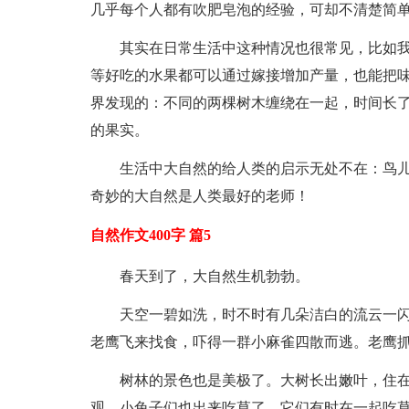
几乎每个人都有吹肥皂泡的经验，可却不清楚简
其实在日常生活中这种情况也很常见，比如
等好吃的水果都可以通过嫁接增加产量，也能把
界发现的：不同的两棵树木缠绕在一起，时间长
的果实。
生活中大自然的给人类的启示无处不在：鸟
奇妙的大自然是人类最好的老师！
自然作文400字 篇5
春天到了，大自然生机勃勃。
天空一碧如洗，时不时有几朵洁白的流云一
老鹰飞来找食，吓得一群小麻雀四散而逃。老鹰
树林的景色也是美极了。大树长出嫩叶，住
观。小兔子们也出来吃草了，它们有时在一起吃