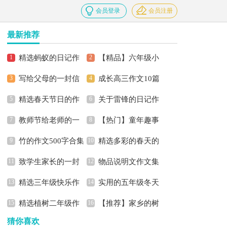
会员登录
会员注册
最新推荐
精选蚂蚁的日记作
【精品】六年级小
写给父母的一封信
成长高三作文10篇
文合集9篇
学生作文300字三篇
精选春天节日的作
关于雷锋的日记作
教师节给老师的一
【热门】童年趣事
文三篇
文合集五篇
竹的作文500字合集
精选多彩的春天的
封信
记叙文
致学生家长的一封
物品说明文作文集
六篇
作文500字3篇
精选三年级快乐作
实用的五年级冬天
信
锦6篇
精选植树二年级作
【推荐】家乡的树
文6篇
作文300字锦集十篇
猜你喜欢
文300字汇编五篇
作文四篇