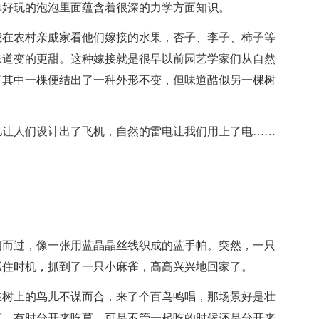
单好玩的泡泡里面蕴含着很深的力学方面知识。
我在农村亲戚家看他们嫁接的水果，杏子、李子、柿子等
味道变的更甜。这种嫁接就是很早以前园艺学家们从自然
了其中一棵便结出了一种外形不变，但味道酷似另一棵树
儿让人们设计出了飞机，自然的雷电让我们用上了电……
闪而过，像一张用蓝晶晶丝线织成的蓝手帕。突然，一只
抓住时机，抓到了一只小麻雀，高高兴兴地回家了。
在树上的鸟儿不谋而合，来了个百鸟鸣唱，那场景好是壮
草，有时分开来吃草，可是不管一起吃的时候还是分开来