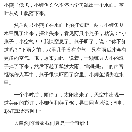
小燕子低飞，小鲤鱼文化不停地学习跳出一个水面。落
叶从树上飘落下来。
然后两只小燕子在水面上拍打翅膀。两只小鲤鱼从
水里跳了出来，探出头来，看见两只小燕子，就说：“小
燕子，小空气！！我快窒息了。燕子听了，说：“你不知
道吗？”下雨之前，水里几乎没有空气。只有雨后才会有
更多的空气。哦，原来如此。说着，一颗豌豆大小的珠
子掉了下来，然后下起了瓢泼大雨。“哗啦啦。”的声音
继续传入耳中，燕子很快吓回了窝里。小鲤鱼消失在水
里。
一个小时后，雨停了，太阳出来了，天空中出现一
道美丽的彩虹，小鲫鱼和燕子锯，异口同声地说：“哇，
彩虹真漂亮啊！”
大自然的'景象我们真是一个奇妙！