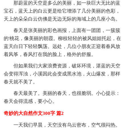
那蔚蓝的天空是多么的美丽，如一块巨大无比的蓝
宝石，蓝天上的白云更是给它增添了几分美丽的色彩，
天上的朵朵白云仿佛是无边无际的海域上的几座小岛。
春天是张美丽的彩色画报，上面有一团团，一簇簇
的'桃花，像美丽的朝霞。柳枝轻轻的被风姐姐托起，在
蓝天白日下轻轻飘荡。远处，几位小朋友正迎着春风放
着风筝，春风打在我的脸上，格外的舒服。
但如果我们大家浪费资源，破坏环境，湛蓝的天空
会变得浑浊，小溪因此会变成黑水池，火山爆发，那样
春天就不美了。
春天最美了。美丽的春天，也很脆弱。小心提示：
春天会得流感，要小心。
奇妙的大自然作文300字 篇2
一天我们早晨，天空没有乌云密布，空气很闷热。