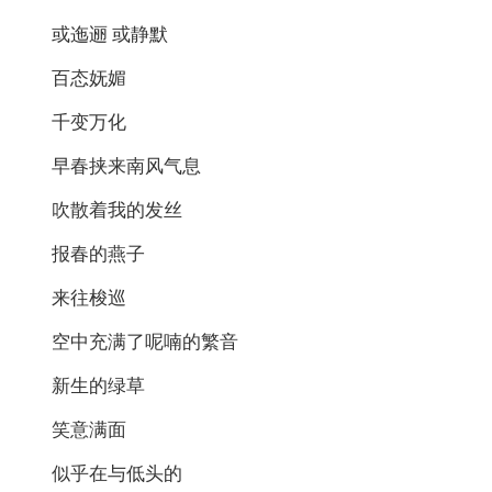
或迤逦 或静默
百态妩媚
千变万化
早春挟来南风气息
吹散着我的发丝
报春的燕子
来往梭巡
空中充满了呢喃的繁音
新生的绿草
笑意满面
似乎在与低头的