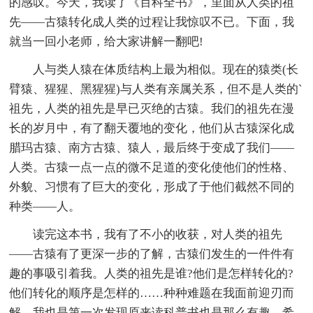
的感叹。今天，我读了《百科全书》，里面从人类的祖
先——古猿转化成人类的过程让我惊叹不已。下面，我
就当一回小老师，给大家讲解一翻吧!
人与类人猿在体质结构上最为相似。现在的猿类(长
臂猿、猩猩、黑猩猩)与人类有亲属关系，但不是人类的`
祖先，人类的祖先是早已灭绝的古猿。我们的祖先在漫
长的岁月中，有了翻天覆地的变化，他们从古猿深化成
腊玛古猿、南方古猿、猿人，最后终于变成了我们——
人类。古猿一点一点的微不足道的变化使他们的性格、
外貌、习惯有了巨大的变化，形成了于他们截然不同的
种类——人。
读完这本书，我有了不小的收获，对人类的祖先
——古猿有了更深一步的了解，古猿们发生的一件件有
趣的事吸引着我。人类的祖先是谁?他们是怎样转化的?
他们转化的顺序是怎样的……种种难题在我面前迎刃而
解，我也是第一次发现原来读科普书也是那么有趣，希