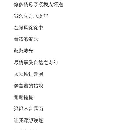
像多情母亲搂我入怀抱
我久立丹水堤岸
在微风徐徐中
看清澈流水
粼粼波光
尽情享受自然之奇幻
太阳钻进云层
像害羞的姑娘
遮遮掩掩
迟迟不肯露面
让我浮想联翩