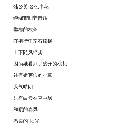
蒲公英 各色小花
缠绵絮叨着情话
垂柳的枝条
在期待中左右摇摆
上下随风轻扬
因为她看到了盛开的桃花
还有嫩芽似的小草
天气晴朗
只有白云在空中飘
和暖的春风
温柔的`阳光