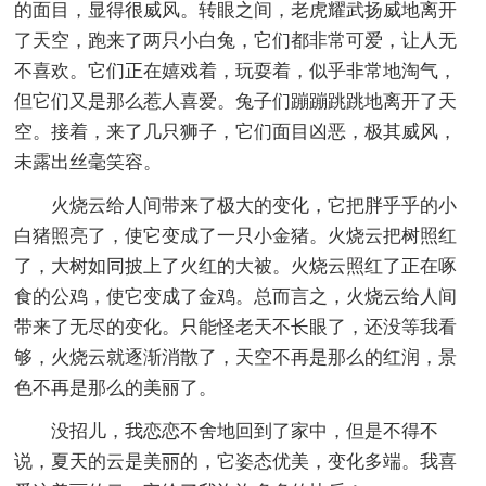
的面目，显得很威风。转眼之间，老虎耀武扬威地离开
了天空，跑来了两只小白兔，它们都非常可爱，让人无
不喜欢。它们正在嬉戏着，玩耍着，似乎非常地淘气，
但它们又是那么惹人喜爱。兔子们蹦蹦跳跳地离开了天
空。接着，来了几只狮子，它们面目凶恶，极其威风，
未露出丝毫笑容。
火烧云给人间带来了极大的变化，它把胖乎乎的小
白猪照亮了，使它变成了一只小金猪。火烧云把树照红
了，大树如同披上了火红的大被。火烧云照红了正在啄
食的公鸡，使它变成了金鸡。总而言之，火烧云给人间
带来了无尽的变化。只能怪老天不长眼了，还没等我看
够，火烧云就逐渐消散了，天空不再是那么的红润，景
色不再是那么的美丽了。
没招儿，我恋恋不舍地回到了家中，但是不得不
说，夏天的云是美丽的，它姿态优美，变化多端。我喜