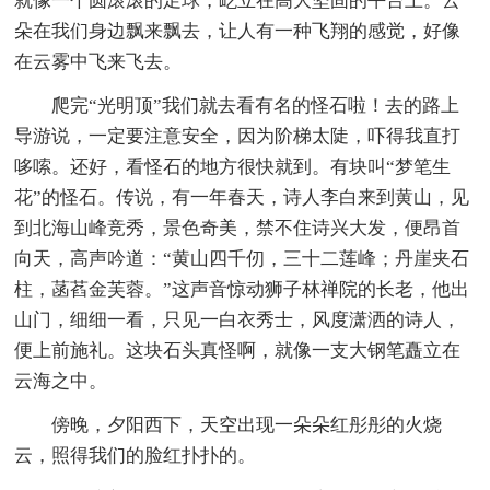
就像一个圆滚滚的足球，屹立在高大坚固的平台上。云
朵在我们身边飘来飘去，让人有一种飞翔的感觉，好像
在云雾中飞来飞去。
爬完“光明顶”我们就去看有名的怪石啦！去的路上
导游说，一定要注意安全，因为阶梯太陡，吓得我直打
哆嗦。还好，看怪石的地方很快就到。有块叫“梦笔生
花”的怪石。传说，有一年春天，诗人李白来到黄山，见
到北海山峰竞秀，景色奇美，禁不住诗兴大发，便昂首
向天，高声吟道：“黄山四千仞，三十二莲峰；丹崖夹石
柱，菡萏金芙蓉。”这声音惊动狮子林禅院的长老，他出
山门，细细一看，只见一白衣秀士，风度潇洒的诗人，
便上前施礼。这块石头真怪啊，就像一支大钢笔矗立在
云海之中。
傍晚，夕阳西下，天空出现一朵朵红彤彤的火烧
云，照得我们的脸红扑扑的。