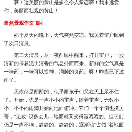
啊！这美丽的黄山是多么令人留恋啊！我永远爱
你，美丽而壮观的黄山！
自然景观作文 篇4
那个夏天的晚上，天气突然变凉。我关着窗户睡到
了次日清晨。
第二天清晨，从一夜酣睡中醒来，打开窗户，一股
清新的带着泥土清香的气息扑面而来。新鲜的空气真是
一味药，一味可以提神、润肺的良药。呀！昨夜已下过
雨了。
天依然是阴阴的，似乎雨孩子们又在天上呆不住
了。开始，先是一声小小的雷声，随着雷声，无数小
小、小小的雨滴开始向地面俯冲。它们一个个倒也挺厉
害，“进攻”没多会儿，地面就又变得湿漉漉的。但它们
仍是一声不响，静静的、静静的，逐渐地“占领”着地面