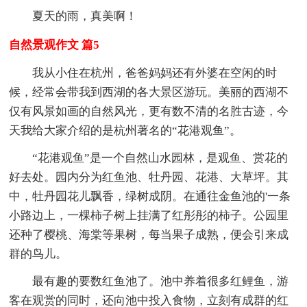
夏天的雨，真美啊！
自然景观作文 篇5
我从小住在杭州，爸爸妈妈还有外婆在空闲的时
候，经常会带我到西湖的各大景区游玩。美丽的西湖不
仅有风景如画的自然风光，更有数不清的名胜古迹，今
天我给大家介绍的是杭州著名的“花港观鱼”。
“花港观鱼”是一个自然山水园林，是观鱼、赏花的
好去处。园内分为红鱼池、牡丹园、花港、大草坪。其
中，牡丹园花儿飘香，绿树成阴。在通往金鱼池的'一条
小路边上，一棵柿子树上挂满了红彤彤的柿子。公园里
还种了樱桃、海棠等果树，每当果子成熟，便会引来成
群的鸟儿。
最有趣的要数红鱼池了。池中养着很多红鲤鱼，游
客在观赏的同时，还向池中投入食物，立刻有成群的红