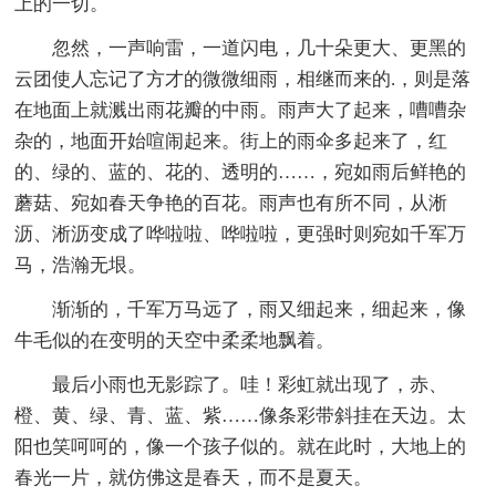
上的一切。
忽然，一声响雷，一道闪电，几十朵更大、更黑的
云团使人忘记了方才的微微细雨，相继而来的.，则是落
在地面上就溅出雨花瓣的中雨。雨声大了起来，嘈嘈杂
杂的，地面开始喧闹起来。街上的雨伞多起来了，红
的、绿的、蓝的、花的、透明的……，宛如雨后鲜艳的
蘑菇、宛如春天争艳的百花。雨声也有所不同，从淅
沥、淅沥变成了哗啦啦、哗啦啦，更强时则宛如千军万
马，浩瀚无垠。
渐渐的，千军万马远了，雨又细起来，细起来，像
牛毛似的在变明的天空中柔柔地飘着。
最后小雨也无影踪了。哇！彩虹就出现了，赤、
橙、黄、绿、青、蓝、紫……像条彩带斜挂在天边。太
阳也笑呵呵的，像一个孩子似的。就在此时，大地上的
春光一片，就仿佛这是春天，而不是夏天。