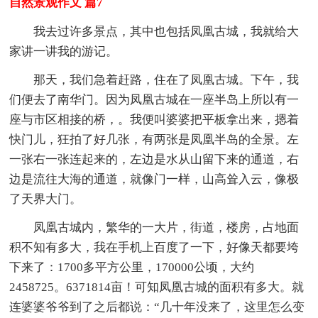
自然景观作文 篇7
我去过许多景点，其中也包括凤凰古城，我就给大
家讲一讲我的游记。
那天，我们急着赶路，住在了凤凰古城。下午，我
们便去了南华门。因为凤凰古城在一座半岛上所以有一
座与市区相接的桥，。我便叫婆婆把平板拿出来，摁着
快门儿，狂拍了好几张，有两张是凤凰半岛的全景。左
一张右一张连起来的，左边是水从山留下来的通道，右
边是流往大海的通道，就像门一样，山高耸入云，像极
了天界大门。
凤凰古城内，繁华的一大片，街道，楼房，占地面
积不知有多大，我在手机上百度了一下，好像天都要垮
下来了：1700多平方公里，170000公顷，大约
2458725。6371814亩！可知凤凰古城的面积有多大。就
连婆婆爷爷到了之后都说：“几十年没来了，这里怎么变