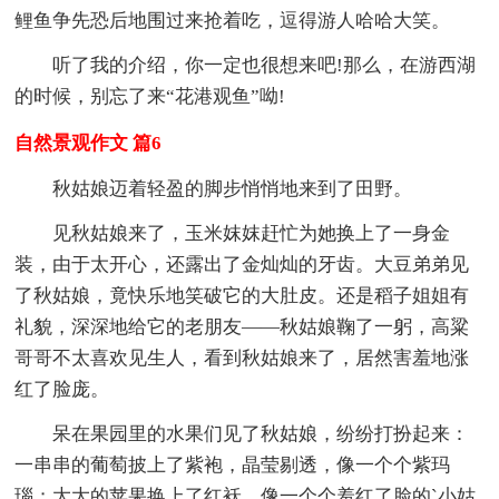
鲤鱼争先恐后地围过来抢着吃，逗得游人哈哈大笑。
听了我的介绍，你一定也很想来吧!那么，在游西湖
的时候，别忘了来“花港观鱼”呦!
自然景观作文 篇6
秋姑娘迈着轻盈的脚步悄悄地来到了田野。
见秋姑娘来了，玉米妺妺赶忙为她换上了一身金
装，由于太开心，还露出了金灿灿的牙齿。大豆弟弟见
了秋姑娘，竟快乐地笑破它的大肚皮。还是稻子姐姐有
礼貌，深深地给它的老朋友——秋姑娘鞠了一躬，高粱
哥哥不太喜欢见生人，看到秋姑娘来了，居然害羞地涨
红了脸庞。
呆在果园里的水果们见了秋姑娘，纷纷打扮起来：
一串串的葡萄披上了紫袍，晶莹剔透，像一个个紫玛
瑙；大大的苹果换上了红袄，像一个个羞红了脸的`小姑