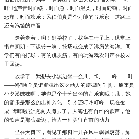
呼”地声音时而缓，时而急，时而温柔，时而磅礴，时而
悲痛，时而欢乐：风伯伯真是个万能的音乐家。道路上
还有汽笛的声音……
走着走着，啊！到学校了，我坐在椅子上，课堂上
书声朗朗：下课铃一响，操场就变成了沸腾的海洋。同
学们有的打球，有的跳皮筋，有的玩游戏欢叫声在校园
里回荡。
放学了，我想去小溪边坐一会儿。“叮——咚——叮
——咚”咦？是谁能弹出这么动人的旋律啊？噢 。原来是
小夕溪妹妹啊，她也是个十分出色的音乐家哦！瞧，她
的音乐是那么的出神入化，刚才还叮咚叮咚，现在变
成“哗哗啦啦”跑向大海去了。大海也有自己的歌声，他
的歌声是那么豪迈，给人一种勇往直前的动力。
坐在大树下，看见了那树叶儿在风中飘飘荡荡，如