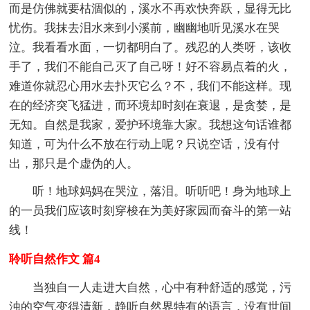
而是仿佛就要枯涸似的，溪水不再欢快奔跃，显得无比
忧伤。我抹去泪水来到小溪前，幽幽地听见溪水在哭
泣。我看看水面，一切都明白了。残忍的人类呀，该收
手了，我们不能自己灭了自己呀！好不容易点着的火，
难道你就忍心用水去扑灭它么？不，我们不能这样。现
在的经济突飞猛进，而环境却时刻在衰退，是贪婪，是
无知。自然是我家，爱护环境靠大家。我想这句话谁都
知道，可为什么不放在行动上呢？只说空话，没有付
出，那只是个虚伪的人。
听！地球妈妈在哭泣，落泪。听听吧！身为地球上
的一员我们应该时刻穿梭在为美好家园而奋斗的第一站
线！
聆听自然作文 篇4
当独自一人走进大自然，心中有种舒适的感觉，污
浊的空气变得清新，静听自然界特有的语言，没有世间