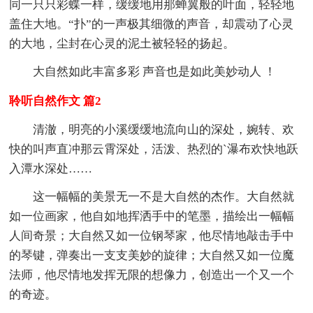
同一只只彩蝶一样，缓缓地用那蝉翼般的叶面，轻轻地
盖住大地。“扑”的一声极其细微的声音，却震动了心灵
的大地，尘封在心灵的泥土被轻轻的扬起。
大自然如此丰富多彩 声音也是如此美妙动人 ！
聆听自然作文 篇2
清澈，明亮的小溪缓缓地流向山的深处，婉转、欢
快的叫声直冲那云霄深处，活泼、热烈的`瀑布欢快地跃
入潭水深处……
这一幅幅的美景无一不是大自然的杰作。大自然就
如一位画家，他自如地挥洒手中的笔墨，描绘出一幅幅
人间奇景；大自然又如一位钢琴家，他尽情地敲击手中
的琴键，弹奏出一支支美妙的旋律；大自然又如一位魔
法师，他尽情地发挥无限的想像力，创造出一个又一个
的奇迹。