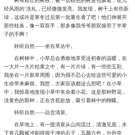
树有粗壮的树枝，被一层棕色的树皮包裹着，在几
经风雨的`洗礼，已经微微发亮。我发现，树干上有些新
绿，这或许是寒冬过后第一批重生者了吧！他们伸展开
那些枝条，像一双双手，那多像我爷爷那双操劳了半辈
子的手啊！
聆听自然——坐在草丛中。
在树林中，小草总会勇敢地享受这初春的温暖，在
一大片一大片枯黄之中，有一片片绿，有一些些五彩。
我坐在一片新草周围，因为我不忍心去给这些可爱的小
生命带来麻烦。我想，大家应该都这么想吧！在小草
中，我惊喜地发现小草中夹杂着小花。这是那种野花，
淡黄色的那种，正在含苞欲放，吸引着林中的蝴蝶。
聆听自然——品尝清泉。
在草地上，有一股清泉从山间流过，清澈见底，水
下有几颗被冲刷得很干净的石子，五颜六色，分外夺