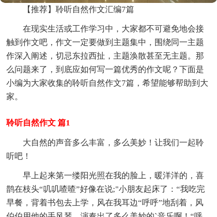
【推荐】聆听自然作文汇编7篇
在现实生活或工作学习中，大家都不可避免地会接
触到作文吧，作文一定要做到主题集中，围绕同一主题
作深入阐述，切忌东拉西扯，主题涣散甚至无主题。那
么问题来了，到底应如何写一篇优秀的作文呢？下面是
小编为大家收集的聆听自然作文7篇，希望能够帮助到大
家。
聆听自然作文 篇1
大自然的声音多么丰富，多么美妙！让我们一起聆
听吧！
早上起来第一缕阳光照在我的脸上，暖洋洋的，喜
鹊在枝头“叽叽喳喳”好像在说;"小朋友起床了：“我吃完
早餐，背着书包去上学，风在我耳边“呼呼”地刮着，风
伯伯用他的手风琴，演奏出了多么美妙的`音乐啊！“呼