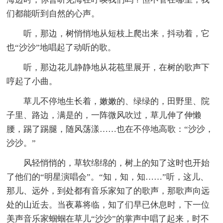
们都能听到自然的心声。
听，那边，树悄悄地从短枝上爬出来，抖动着，它
也“沙沙”地唱起了动听的歌。
听，那边花儿静静地从花苞里展开，在树的歌声下
哼起了小曲。
草儿不停地生长着，嫩嫩的、绿绿的，田野里、院
子里、路边，满是的，一阵微风吹过，草儿伸了伸懒
腰，踢了踢腿，随风荡漾……也在不停地高歌：“沙沙，
沙沙。”
风轻悄悄的，草软绵绵的，树上的知了这时也开始
了他们的“明星演唱会”。“知，知，知……”听，这儿、
那儿、远外，到处都有音乐家知了的歌声，那歌声向远
处的山近去。当夜幕将临，知了们早已休息时，下一位
美声音乐家蝈蝈在草儿“沙沙”的掌声中唱了起来，时不