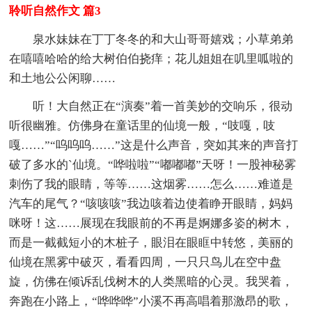
聆听自然作文 篇3
泉水妹妹在丁丁冬冬的和大山哥哥嬉戏；小草弟弟
在嘻嘻哈哈的给大树伯伯挠痒；花儿姐姐在叽里呱啦的
和土地公公闲聊……
听！大自然正在“演奏”着一首美妙的交响乐，很动
听很幽雅。仿佛身在童话里的仙境一般，“吱嘎，吱
嘎……”“呜呜呜……”这是什么声音，突如其来的声音打
破了多水的`仙境。“哗啦啦”“嘟嘟嘟”天呀！一股神秘雾
刺伤了我的眼睛，等等……这烟雾……怎么……难道是
汽车的尾气？“咳咳咳”我边咳着边使着睁开眼睛，妈妈
咪呀！这……展现在我眼前的不再是婀娜多姿的树木，
而是一截截短小的木桩子，眼泪在眼眶中转悠，美丽的
仙境在黑雾中破灭，看看四周，一只只鸟儿在空中盘
旋，仿佛在倾诉乱伐树木的人类黑暗的心灵。我哭着，
奔跑在小路上，“哗哗哗”小溪不再高唱着那激昂的歌，