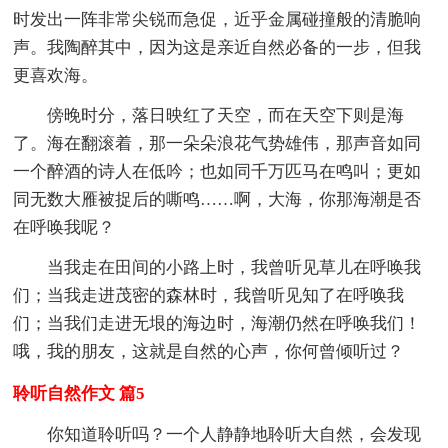
时发出一阵非常尖锐而急促，近乎金属碰撞般的清脆响
声。我陶醉其中，因为这是亲近自然必备的一步，但我
更喜欢海。
傍晚时分，落日映红了天空，而在天空下则是海
了。海在翻滚着，那一朵朵浪花气势雄伟，那声音如同
一个醉酒的诗人在低吟；也如同千万匹马在鸣叫；更如
同无数大雁被捉后的嘶鸣……啊，大海，你那海潮是否
在呼唤我呢？
当我走在田间的小路上时，我曾听见草儿在呼唤我
们；当我走进茂密的森林时，我曾听见知了在呼唤我
们；当我们走进无垠的海边时，海潮仍然在呼唤我们！
哦，我的朋友，这就是自然的心声，你何曾倾听过？
聆听自然作文 篇5
你知道聆听吗？一个人静静地聆听大自然，会发现