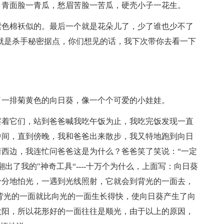
，青面脸一青瓜，愁眉苦脸一苦瓜，硬壳小子一花生。
紫色棉袄似的。最后一个就是花朵儿了，少了谁也少不了
就是杀手秘密据点，你们想见的话，我下次带你去看一下
了一排菊黄色的向日葵，像一个个可爱的小娃娃。
察着它们，站到爸爸喊我吃午饭为止，我吃完饭发现一直
中间，直到傍晚，我和爸爸出来散步，我又特地跑到向日
西边，我连忙问爸爸这是为什么？爸爸笑了笑说：“一定
出了我的"神奇工具“----十万个为什么，上面写：向日葵
十分地怕光，一遇到光线照射，它就会到背光的一面去，
背光的一面就比向光的一面生长得快，使向日葵产生了向
太阳，所以花形好的一面往往是顺光，由于以上的原因，