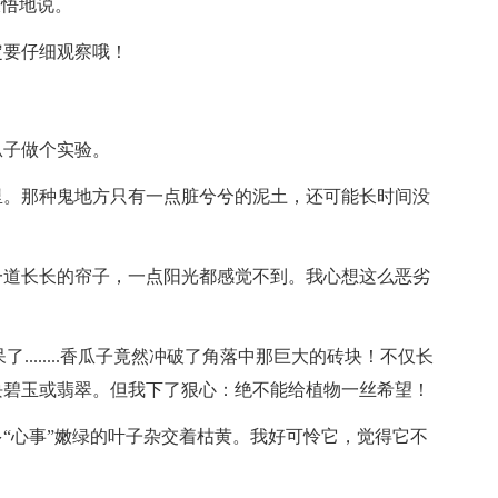
大悟地说。
定要仔细观察哦！
瓜子做个实验。
里。那种鬼地方只有一点脏兮兮的泥土，还可能长时间没
一道长长的帘子，一点阳光都感觉不到。我心想这么恶劣
........香瓜子竟然冲破了角落中那巨大的砖块！不仅长
块碧玉或翡翠。但我下了狠心：绝不能给植物一丝希望！
“心事”嫩绿的叶子杂交着枯黄。我好可怜它，觉得它不