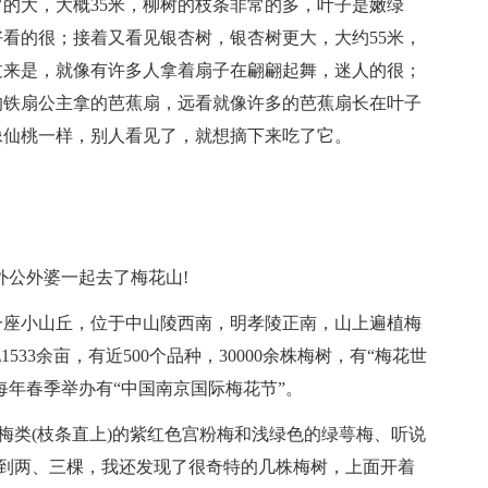
的大，大概35米，柳树的枝条非常的多，叶子是嫩绿
看的很；接着又看见银杏树，银杏树更大，大约55米，
过来是，就像有许多人拿着扇子在翩翩起舞，迷人的很；
的铁扇公主拿的芭蕉扇，远看就像许多的芭蕉扇长在叶子
像仙桃一样，别人看见了，就想摘下来吃了它。
外公外婆一起去了梅花山!
一座小山丘，位于中山陵西南，明孝陵正南，山上遍植梅
33余亩，有近500个品种，30000余株梅树，有“梅花世
每年春季举办有“中国南京国际梅花节”。
梅类(枝条直上)的紫红色宫粉梅和浅绿色的绿萼梅、听说
看到两、三棵，我还发现了很奇特的几株梅树，上面开着