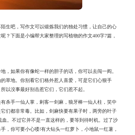
不陌生吧，写作文可以锻炼我们的独处习惯，让自己的心
呢？下面是小编帮大家整理的写植物的作文400字7篇，
中地，如果你有像蛇一样的胆子的话，你可以去闯一阎。
油的草地。你别看它们格外惹人喜爱，可是它们心狠手
，所以没事最好别击惹它们，它们惹不起。
边有杀手一仙人掌，剌客一剑麻，狼牙棒一仙人柱，笑中
是它们都非常毒。比如，剑麻快要有果子时，两旁的叶子
流血。不过它并不是一直这样的，要等到待时机。过了沙
手，你可要小心喽!有大钻头一红萝卜，小地鼠一红薯，