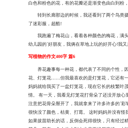
白色和粉色的花，有的花瓣还是渐变色由白到粉
转到长廊那边的时候，我还看到了两个鸟类
了迷彩服，超酷!
我跑遍了梅花山，看着各种颜色的梅花，满头
幼儿园的`好朋友，我俩在草地上玩的好开心!我又
写植物的作文400字 篇6
养花趣事每一种花，都代表了不同的个性，
花、灯笼花……但我最喜欢的是灯笼花，它还有一个
妈妈就给我买了一盆灯笼花，现在它长的枝繁叶
情。 有一天，我看见灯笼花打骨朵了还没开放心
注意把花骨朵掰开了，我就拿来了许多许多的`彩
很快没了颜色，枯黄、打蔫。 这时妈妈并没有怪
如果拔苗助长的话，反倒会死得很快，只有经过