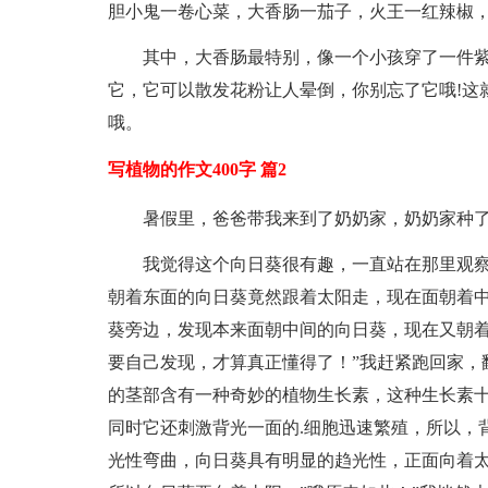
胆小鬼一卷心菜，大香肠一茄子，火王一红辣椒
其中，大香肠最特别，像一个小孩穿了一件
它，它可以散发花粉让人晕倒，你别忘了它哦!这
哦。
写植物的作文400字 篇2
暑假里，爸爸带我来到了奶奶家，奶奶家种
我觉得这个向日葵很有趣，一直站在那里观
朝着东面的向日葵竟然跟着太阳走，现在面朝着
葵旁边，发现本来面朝中间的向日葵，现在又朝着
要自己发现，才算真正懂得了！”我赶紧跑回家，翻
的茎部含有一种奇妙的植物生长素，这种生长素
同时它还刺激背光一面的.细胞迅速繁殖，所以，
光性弯曲，向日葵具有明显的趋光性，正面向着