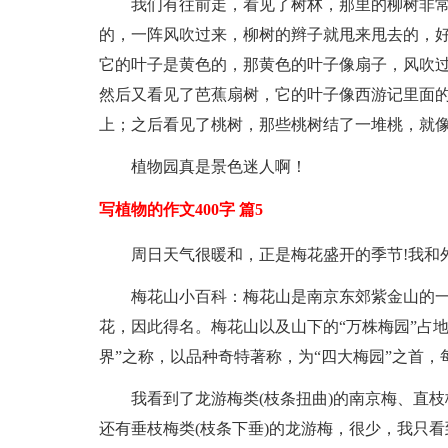
我们有往前走，看见了树林，那里的柳树非常
的，一阵风吹过来，柳树的辫子就甩来甩去的，好
它的叶子是黄色的，那黄色的叶子像扇子，风吹
然后又看见了芭蕉扇树，它的叶子像西游记里面
上；之后看见了桃树，那些桃树结了一堆桃，就
植物园真是景色迷人啊！
写植物的作文400字 篇5
周日天气很暖和，正是梅花盛开的季节!我和
梅花山小百科：梅花山是南京东郊紫金山的
花，因此得名。梅花山以及山下的“万株梅园”占地15
界”之称，以品种奇特著称，为“四大梅园”之首，
我看到了龙游梅类(枝条扭曲)的南京梅、直枝
还有垂枝梅类(枝条下垂)的龙游梅，很少，我只