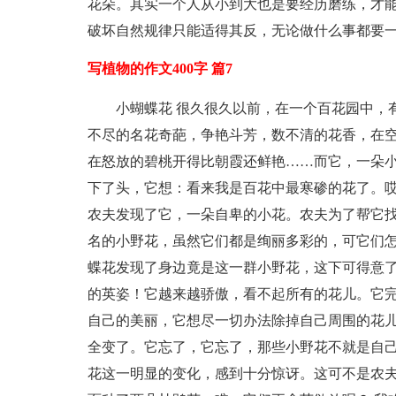
花朵。其实一个人从小到大也是要经历磨练，才能长
破坏自然规律只能适得其反，无论做什么事都要
写植物的作文400字 篇7
小蝴蝶花 很久很久以前，在一个百花园中，
不尽的名花奇葩，争艳斗芳，数不清的花香，在
在怒放的碧桃开得比朝霞还鲜艳……而它，一朵
下了头，它想：看来我是百花中最寒碜的花了。哎
农夫发现了它，一朵自卑的小花。农夫为了帮它
名的小野花，虽然它们都是绚丽多彩的，可它们
蝶花发现了身边竟是这一群小野花，这下可得意
的英姿！它越来越骄傲，看不起所有的花儿。它
自己的美丽，它想尽一切办法除掉自己周围的花儿
全变了。它忘了，它忘了，那些小野花不就是自己
花这一明显的变化，感到十分惊讶。这可不是农