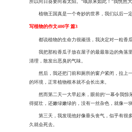
所以向日葵要向着太阳。”哦原来如此！”我恍然
植物王国真是一个奇妙的世界，我们以后一
写植物的作文400字 篇3
都说植物的生命力很顽强，我决定对一粒香
我把那粒香瓜子放在屋子的最最靠边的角落
清理，散发出恶臭的气味。
然后，我还把门前和厕所的窗户紧闭，拉上
的环境，正常植物根本就不会长出来。
然而第二天一大早起来，眼前的'一幕令我惊呆了
得挺壮，还嫩绿嫩绿的，没有一丝杂色，就像一
第三天，我发现他好像垂头丧气，似乎有很多
久就会死去。