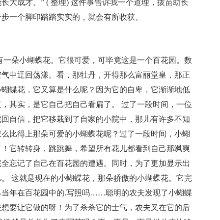
大成才。” ( 整理) 这件事告诉我一个道理，拔苗助长
一步一个脚印踏踏实实的，就会有所收获。
有一朵小蝴蝶花。它很可爱，可毕竟这是一个百花园。数
空气中迂回荡漾。看，那牡丹，开得那么富丽堂皇，那正
小蝴蝶花，它又算是什么呢？因为它的自卑，它渐渐地低
，其实，是它自己把自己看扁了。 过了一段时间，一位
找回自信，把它移栽到了自家的小院中，那儿有许多不知
怎么比得上那朵可爱的小蝴蝶花呢？过了一段时间，小蝴
了！它转转身，跳跳舞，希望所有花儿都看到自己那飒爽
完全忘记了自己在百花园的遭遇。同时，为了更加显示出
。 这就是现在的小蝴蝶花，那朵骄傲的小蝴蝶花。它完
当年在百花园中的.写照吗……聪明的农夫发现了小蝴蝶
夫想要让它做的呀！为了杀杀它的士气，农夫又在它的后