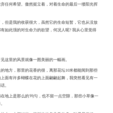
放弃任何希望。傲然挺立着，对着生命的最后一缕阳光挥
了，但是我的收获很大，虽然它的生命短暂，它也从没放
有如此强的对生命力的欲望，何况人呢? 我从心里觉得
看见这里的风景就像一图美丽的一幅画。
的地方，那里的花香的很，离那花坛10米都能闻到那些
的上面有许多蝴蝶在花的上面翩翩起舞，我突然看见有一
悄话。
在地上是那么的'均匀，也不留一点空隙，那些小草像一
舞。