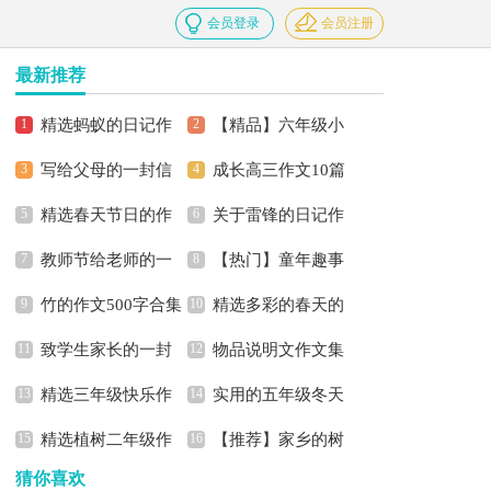
会员登录
会员注册
最新推荐
精选蚂蚁的日记作
【精品】六年级小
写给父母的一封信
成长高三作文10篇
文合集9篇
学生作文300字三篇
精选春天节日的作
关于雷锋的日记作
教师节给老师的一
【热门】童年趣事
文三篇
文合集五篇
竹的作文500字合集
精选多彩的春天的
封信
记叙文
致学生家长的一封
物品说明文作文集
六篇
作文500字3篇
精选三年级快乐作
实用的五年级冬天
信
锦6篇
精选植树二年级作
【推荐】家乡的树
文6篇
作文300字锦集十篇
猜你喜欢
文300字汇编五篇
作文四篇