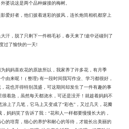
，外婆说这是两个品种嫁接的梅树。
摄影爱好者，他们披着迷彩的披风，连长炮筒相机都穿上
大汗，脱了只剩下一件棉毛衫，春天来了!途中还碰到了
度过了愉快的一天!
因为妈妈喜欢花的原故所以，我家养了许多花，有月季
由来呢！ ( 整理) 有一段时间我写作业、学习都很好，
茂，花也开得特别茂盛，可这期间却发生了一件有趣的事
里很着急，虽然每天都浇水，可还是没开！就趁着妈妈不
笔涂上了几笔，它马上又变成了“彩色”，又过几天，花瓣
我，妈妈笑了告诉了我：“花和人一样都要慢慢长大的，
精心的培育，细心的养护和耐心的等待，才能长出美丽的