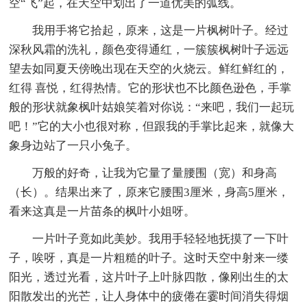
空“飞”起，在天空中划出了一道优美的弧线。
我用手将它拾起，原来，这是一片枫树叶子。经过
深秋风霜的洗礼，颜色变得通红，一簇簇枫树叶子远远
望去如同夏天傍晚出现在天空的火烧云。鲜红鲜红的，
红得 喜悦，红得热情。它的形状也不比颜色逊色，手掌
般的形状就象枫叶姑娘笑着对你说：“来吧，我们一起玩
吧！”它的大小也很对称，但跟我的手掌比起来，就像大
象身边站了一只小兔子。
万般的好奇，让我为它量了量腰围（宽）和身高
（长）。结果出来了，原来它腰围3厘米，身高5厘米，
看来这真是一片苗条的枫叶小姐呀。
一片叶子竟如此美妙。我用手轻轻地抚摸了一下叶
子，唉呀，真是一片粗糙的叶子。这时天空中射来一缕
阳光，透过光看，这片叶子上叶脉四散，像刚出生的太
阳散发出的光芒，让人身体中的疲倦在霎时间消失得烟