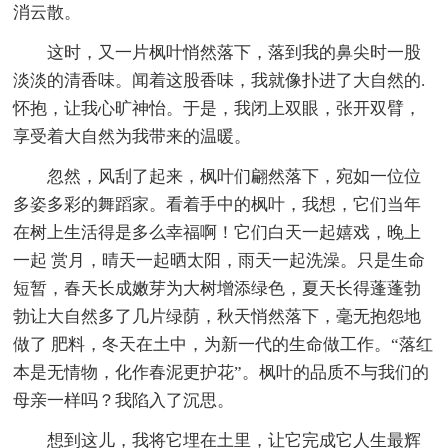
消云散。
这时，又一片枫叶悄然落下，落到我的鼻尖时一股
淡淡的清香味。闻着这股香味，我就像扑进了大自然的.
怀抱，让我心旷神怡。于是，我闭上双眼，张开双臂，
享受着大自然为我带来的温暖。
忽然，风刮了起来，枫叶们翩然落下，宛如一位位
多姿多彩的舞蹈家。看着手中的枫叶，我想，它们当年
在树上生活得是多么幸福啊！它们白天一起嬉戏，晚上
一起 赏月，晴天一起晒太阳，雨天一起洗澡。只是生命
短暂，春天长成嫩芽为大树增添绿色，夏天长得蓬蓬勃
勃让大自然多了几片绿荫，秋天悄然落下，毫无抱怨地
做了 肥料，冬天在土中，为新一代的生命做工作。“落红
本是无情物，化作春泥更护花”。枫叶的品质不与我们的
母亲一样吗？我陷入了沉思。
想到这儿，我将它埋在土里，让它完成它人生最辉