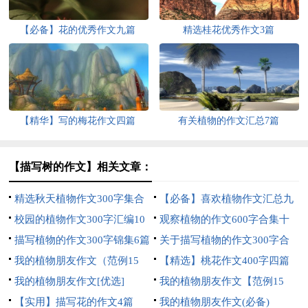
【必备】花的优秀作文九篇
精选桂花优秀作文3篇
【精华】写的梅花作文四篇
有关植物的作文汇总7篇
【描写树的作文】相关文章：
精选秋天植物作文300字集合
【必备】喜欢植物作文汇总九
九篇
校园的植物作文300字汇编10
篇
观察植物的作文600字合集十
篇
描写植物的作文300字锦集6篇
篇
关于描写植物的作文300字合
我的植物朋友作文（范例15
集九篇
【精选】桃花作文400字四篇
篇）
我的植物朋友作文[优选]
我的植物朋友作文【范例15
【实用】描写花的作文4篇
篇】
我的植物朋友作文(必备)