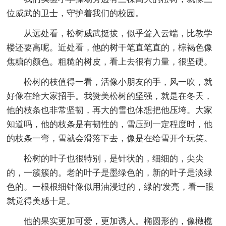
位威武的卫士，守护着我们的校园。
从远处看，松树威武挺拔，似乎耸入云端，比教学
楼还要高呢。近处看，他的树干笔直笔直的，棕褐色像
焦糖的颜色。粗糙的树皮，看上去很有力量，很坚硬。
松树的枝值得一看，活像小朋友的手，风一吹，就
好像在给大家招手。我赞美松树的坚强，就是在冬天，
他的枝条也非常坚韧，再大的雪也休想把他压垮。大家
知道吗，他的枝条是有韧性的，雪压到一定程度时，他
的枝条一弯，雪就会滑落下去，像是在给雪开个玩笑。
松树的叶子也很特别，是针状的，细细的，尖尖
的，一簇簇的。老的叶子是墨绿色的，新的叶子是淡緑
色的。一根根细针像似用油浸过的，緑的'发亮，看一眼
就觉得美感十足。
他的果实更加可爱，更加诱人。椭圆形的，像橄榄