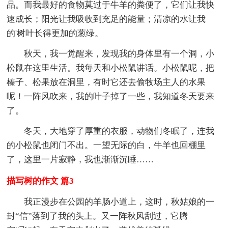
品。而我最好的食物莫过于牛羊的粪便了，它们让我快
速成长；阳光让我吸收到充足的能量；清凉的水让我
的'树叶长得更加的葱绿。
秋天，我一觉醒来，发现我的身体里有一个洞，小
松鼠在这里生活。我每天和小松鼠讲话。小松鼠呢，把
榛子、松果放在洞里，有时它还去偷牧场主人的水果
呢！一阵风吹来，我的叶子掉了一些，我知道冬天要来
了。
冬天，大地穿了厚重的衣服，动物们冬眠了，连我
的小松鼠也闭门不出。一望无际的白，牛羊也回棚里
了，这里一片寂静，我也渐渐沉睡……
描写树的作文 篇3
我正漫步在公园的羊肠小道上，这时，秋姑娘的一
封“信”落到了我的头上。又一阵秋风刮过，它腾