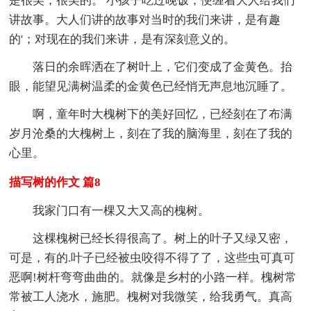
是很美，很美的。 小孩子吃过晚饭，便缠着大人给我们
讲故事。大人们讲的故事对当时的我们来讲，是有趣
的'；对现在的我们来讲，是有深刻意义的。
落日的余晖洒在了树叶上，它们变成了金黄色。抬
眼，能望见满树温柔的金黄色已经悄无声息地沉睡了。
啊，童年时大槐树下的美好回忆，已经刻在了布满
岁月沧桑的大槐树上，刻在了我的脑海里，刻在了我的
心里。
描写树的作文 篇8
我家门口有一棵又大又高的槐树。
这棵槐树已经长得很高了。树上的叶子又绿又密，
可是，有的.叶子已经被虫咬得不得了了，这些虫可真可
恶啊!树杆弯弯曲曲的。就像是乡村的小路一样。槐树常
常被工人浇水，施肥。槐树对我微笑，给我勇气。真高