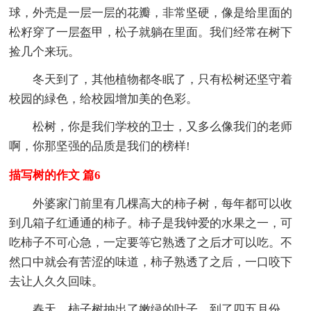
球，外壳是一层一层的花瓣，非常坚硬，像是给里面的
松籽穿了一层盔甲，松子就躺在里面。我们经常在树下
捡几个来玩。
冬天到了，其他植物都冬眠了，只有松树还坚守着
校园的緑色，给校园增加美的色彩。
松树，你是我们学校的卫士，又多么像我们的老师
啊，你那坚强的品质是我们的榜样!
描写树的作文 篇6
外婆家门前里有几棵高大的柿子树，每年都可以收
到几箱子红通通的柿子。柿子是我钟爱的水果之一，可
吃柿子不可心急，一定要等它熟透了之后才可以吃。不
然口中就会有苦涩的味道，柿子熟透了之后，一口咬下
去让人久久回味。
春天，柿子树抽出了嫩绿的叶子。到了四五月份，