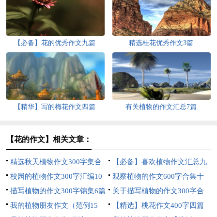
【必备】花的优秀作文九篇
精选桂花优秀作文3篇
【精华】写的梅花作文四篇
有关植物的作文汇总7篇
【花的作文】相关文章：
精选秋天植物作文300字集合
【必备】喜欢植物作文汇总九
九篇
校园的植物作文300字汇编10
篇
观察植物的作文600字合集十
篇
描写植物的作文300字锦集6篇
篇
关于描写植物的作文300字合
我的植物朋友作文（范例15
集九篇
【精选】桃花作文400字四篇