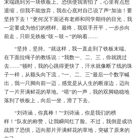
末端跳到另一块铁板上。恐惧使我害怕了，心里有点想
退缩，但我不能放弃，我在心底对自己说了声“加油！要
坚持下去！”更何况下面还有老师和同学期待的目光，我
一定要成为他们的榜样。最终，我双手开平，一步步向
前走，只听见铁板“吱～吱～”的响着……
“坚持，坚持。”就这样，我一直走到了铁板末端。
在下面拉绳子的教练说：“我数一、二、三，你就跳过
去……”顿时，我的心跳得更快了，汗水就像断了线的珠
子一样，从额头向下流，“一、二、三”最后一个数字喊
出，我一只脚向前一迈，感觉是从人生的断崖边，迈向
了一片开满鲜花的草地。“嗒”的一声，我的双脚稳稳地
落到了铁板上，向后一坐，滑了下去。
“刘诗涵，你真棒！”“刘诗涵，你是我们的榜
样！”队友的称赞，让我瞬间红了脸。不过，我倒是成功
战胜了恐惧，迈向那片开满鲜花的草地，突破了原来的