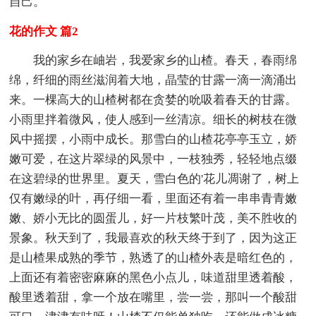
自己。
花的作文 篇2
我的家乡在岫岩，我爱家乡的山楂。春天，春雨绵
绵，纤细的雨丝滋润着大地，晶莹的甘露一滴一滴涌出
来。一棵高大的山楂树都在贪婪的吮吸着春天的甘露。
小雨里拌着微风，使人感到一丝清凉。细长的树枝在微
风中摇摆，小雨中成长。那雪白的山楂花亭亭玉立，娇
嫩可爱，在这片翠绿的风景中，一枝独秀，轻轻地点缀
在这碧绿的世界里。夏天，雪白色的'花儿凋谢了，树上
仅有嫩绿的叶，再仔细一看，里面还有着一串串青青嫩
嫩、娇小无比的圆蛋儿，好一片枝繁叶茂，美不胜收的
景象。秋天到了，我最喜欢的秋天终于到了，因为这正
是山楂果成熟的季节，熟透了的山楂外表是暗红色的，
上面还有着密密麻麻的黑色小点儿，味道甜里透着酸，
酸里透着甜，拿一个放在嘴里，尝一尝，那叫一个酸甜