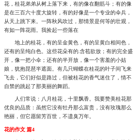
花，桂花弟弟从树上落下来，有的像在翻筋斗；有的像
是在三百六十度大旋转，有的好像是一个专业的伞兵，
从天上跳下来。一阵秋风吹过，那情景是何等的壮观，
有如一阵花雨。我捡起一些落在
地上的桂花，有的呈金黄色，有的呈黄白相间色，
还有的呈纯白色。这些花朵有的.含苞欲放；有的完全盛
开，像一把小伞；还有的半开放，像一个害羞的小姑
娘，犹抱琵琶半遮面。有几只蝴蝶在桂花的叶子间飞来
飞去，它们好似是路过，但被桂花的香气迷住了，情不
自禁的跳起了那美丽的舞蹈。
人们常说：八月桂花，十里飘香。我要赞美桂花那
优良的品质：虽然它没有牡丹那么富贵，没有玫瑰那么
艳丽，但它愿留芳百世，不遗臭万年。
花的作文 篇4