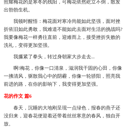
照耀梅花的是寒冬的残阳，可梅花依然屹立不倒，散发
出勃勃生机。
我顿时醒悟：梅花面对寒冷尚能如此坚强，面对挫
折依旧如此勇敢，我难道不能如此去面对生活的挑战吗?
我要像梅花一样勇往直前，迎难而上，接受挫折失败的
洗礼，变得更加坚强。
我攥紧了拳头，转过身朝家大步走去...
啊!梅花，你像一口清泉，滋润我干固的心田，你像
一拂清风，驱散我心中的阴霾，你像一轮骄阳，照亮我
前进的路，在你的影响下，我变得更加坚强。
花的作文 篇6
春天，沉睡的大地刚呈现一点绿色，报春的燕子还
没归来，迎春花便迎着还带着丝丝寒意的春风，独自开
放。