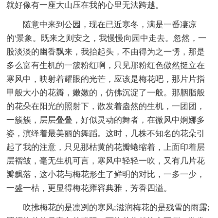
就好像有一座大山压在我的心里无法跨越。
随意中来到公园，现在已近寒冬，满是一番凄凉
的'景象。既来之则安之，我慢慢向园中走去。忽然，一
股淡淡的幽香飘来，我抬起头，不由得为之一愣，那是
多么富有生机的一簇粉红啊，只见那粉红色傲然挺立在
寒风中，映射着耀眼的光芒，应该是梅花吧，那片片指
甲般大小的花瓣，嫩嫩的，仿佛沉淀了一般。那胭脂般
的花朵在阳光的照射下，散发着盎然的生机，一团团，
一簇簇，层层叠叠，好似灵动的舞者，在微风中婀娜多
姿，演绎着最美丽的舞蹈。这时，几株不知名的花朵引
起了我的注意，只见那枯黄的花瓣蜷缩着，上面印着层
层褶皱，毫无生机可言，寒风中轻轻一吹，又有几片花
瓣飘落，这小花与梅花形生了鲜明的对比，一多一少，
一盛一枯，更显得梅花雍容典雅，芳香四溢。
吹拂梅花的是凛冽的寒风;滋润梅花的是残雪的雨露;