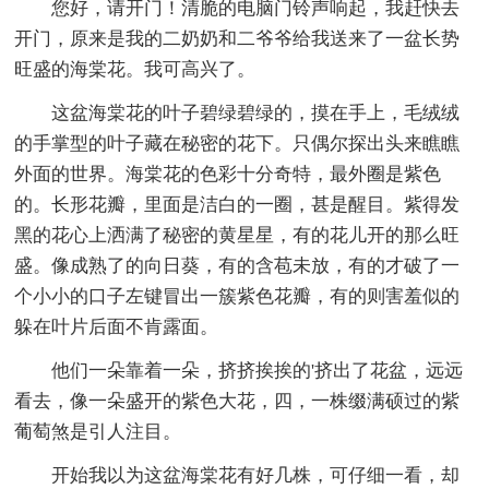
您好，请开门！清脆的电脑门铃声响起，我赶快去
开门，原来是我的二奶奶和二爷爷给我送来了一盆长势
旺盛的海棠花。我可高兴了。
这盆海棠花的叶子碧绿碧绿的，摸在手上，毛绒绒
的手掌型的叶子藏在秘密的花下。只偶尔探出头来瞧瞧
外面的世界。海棠花的色彩十分奇特，最外圈是紫色
的。长形花瓣，里面是洁白的一圈，甚是醒目。紫得发
黑的花心上洒满了秘密的黄星星，有的花儿开的那么旺
盛。像成熟了的向日葵，有的含苞未放，有的才破了一
个小小的口子左键冒出一簇紫色花瓣，有的则害羞似的
躲在叶片后面不肯露面。
他们一朵靠着一朵，挤挤挨挨的'挤出了花盆，远远
看去，像一朵盛开的紫色大花，四，一株缀满硕过的紫
葡萄煞是引人注目。
开始我以为这盆海棠花有好几株，可仔细一看，却