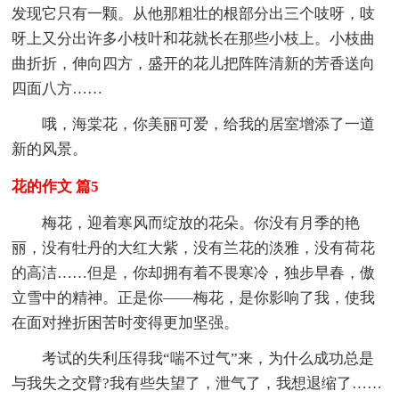
发现它只有一颗。从他那粗壮的根部分出三个吱呀，吱
呀上又分出许多小枝叶和花就长在那些小枝上。小枝曲
曲折折，伸向四方，盛开的花儿把阵阵清新的芳香送向
四面八方……
哦，海棠花，你美丽可爱，给我的居室增添了一道
新的风景。
花的作文 篇5
梅花，迎着寒风而绽放的花朵。你没有月季的艳
丽，没有牡丹的大红大紫，没有兰花的淡雅，没有荷花
的高洁……但是，你却拥有着不畏寒冷，独步早春，傲
立雪中的精神。正是你——梅花，是你影响了我，使我
在面对挫折困苦时变得更加坚强。
考试的失利压得我“喘不过气”来，为什么成功总是
与我失之交臂?我有些失望了，泄气了，我想退缩了……