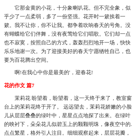
它那金黄的小花，十分象喇叭花。但不完全象，似
乎少了一点柔弱，多了一份坚强。花开时一簌挨着一
簌。我不让你，你不让我。都争着吹响春天的号角。没
有蝴蝶给它们伴舞，没有夜莺给它们唱歌。它们却一点
也不寂寞，按照自己的方式，轰轰烈烈地开一场，快快
乐乐地谢一次。为了迎接美好的春天宁愿牺牲自己，也
要为百花腾出空间。
啊!在我心中你是最美的'，迎春花!
花的作文 篇7
茉莉花 盼望着，盼望着，这一天终于来了，教室窗
台上的茉莉花终于开了。 远远望去，茉莉花娇嫩的小脸
儿从层层叠叠的绿叶中，星星点点地探了出来。在绿叶
的映衬下，朵朵花儿似碧玉上的颗颗明珠，像夜空中的.
点点繁星，格外引人注目。细细观察起来，层层花瓣，